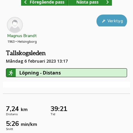
Föregående pass
Nästa pass
Verktyg
Magnus Brandt
1963 • Helsingborg
Tallskogsleden
Måndag 6 februari 2023 13:17
Löpning - Distans
7,24
39:21
km
Distans
Tid
5:26
min/km
Snitt