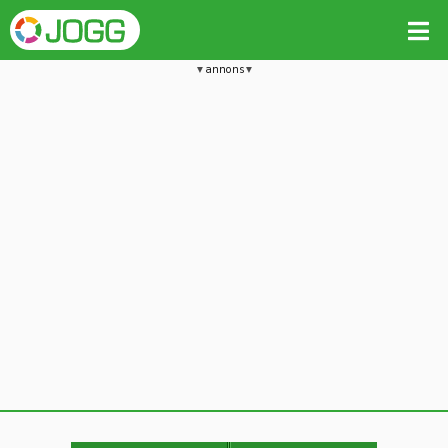
annons
Jämför passet med liknande
Kopiera till
Beräkna tider i Löparkalkylatorn
Vill du radera detta träningspass?
Kopiera extra data
Ja, radera passet
Nej, avbryt
Kopiera
Avbryt