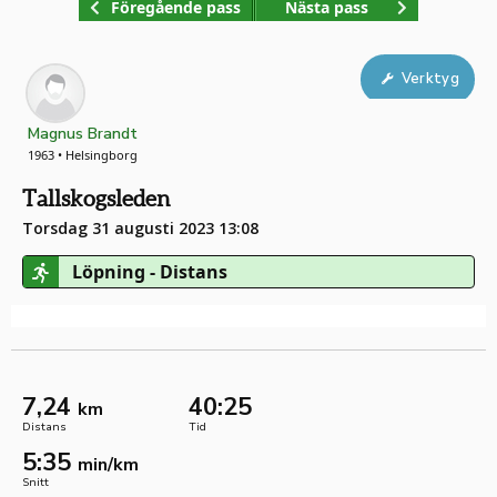
Föregående pass
Nästa pass
Verktyg
Magnus Brandt
1963 • Helsingborg
Tallskogsleden
Torsdag 31 augusti 2023 13:08
Löpning - Distans
7,24
40:25
km
Distans
Tid
5:35
min/km
Snitt