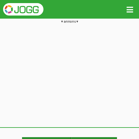
annons
Jämför passet med liknande
Kopiera till
Beräkna tider i Löparkalkylatorn
Vill du radera detta träningspass?
Kopiera extra data
Ja, radera passet
Nej, avbryt
Kopiera
Avbryt