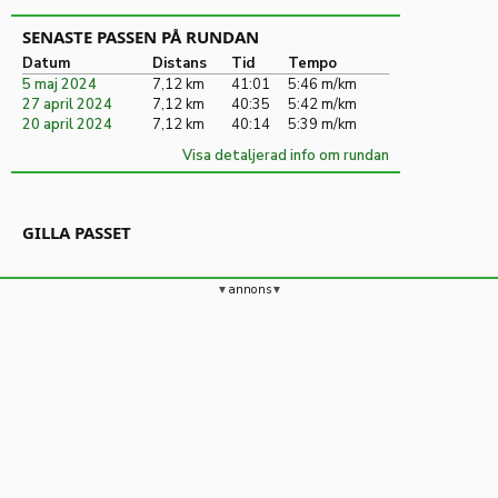
SENASTE PASSEN PÅ RUNDAN
Datum
Distans
Tid
Tempo
5 maj 2024
7,12 km
41:01
5:46 m/km
27 april 2024
7,12 km
40:35
5:42 m/km
20 april 2024
7,12 km
40:14
5:39 m/km
Visa detaljerad info om rundan
GILLA PASSET
annons