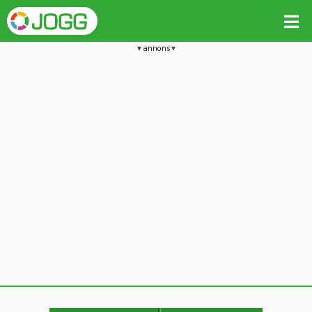
annons
Jämför passet med liknande
Kopiera till
Beräkna tider i Löparkalkylatorn
Vill du radera detta träningspass?
Kopiera extra data
Ja, radera passet
Nej, avbryt
Kopiera
Avbryt