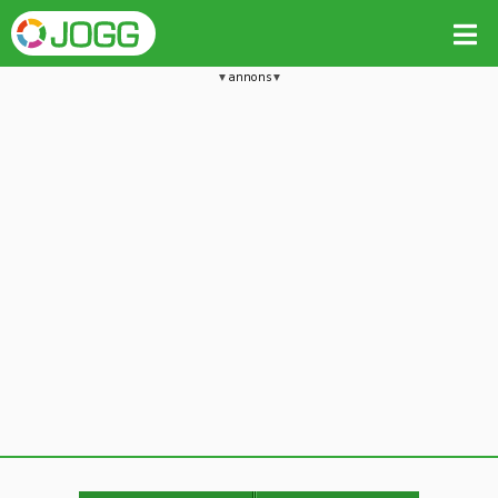
annons
Jämför passet med liknande
Kopiera till
Beräkna tider i Löparkalkylatorn
Vill du radera detta träningspass?
Kopiera extra data
Ja, radera passet
Nej, avbryt
Kopiera
Avbryt