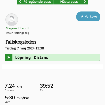
Föregående pass
Nästa pass
Verktyg
Magnus Brandt
1963 • Helsingborg
Tallskogsleden
Tisdag 7 maj 2024 13:38
Löpning - Distans
7,24
39:52
km
Distans
Tid
5:30
min/km
Snitt