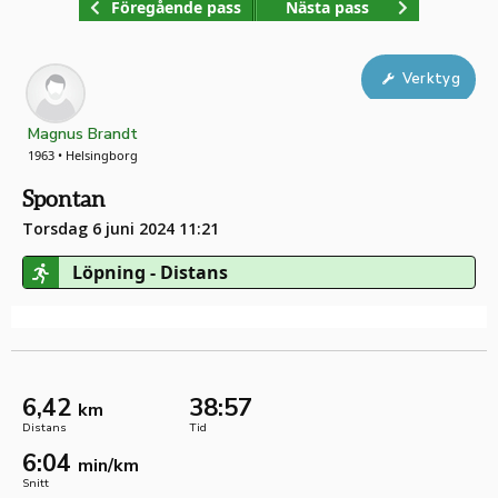
Föregående pass
Nästa pass
Verktyg
Magnus Brandt
1963 • Helsingborg
Spontan
Torsdag 6 juni 2024 11:21
Löpning - Distans
6,42
38:57
km
Distans
Tid
6:04
min/km
Snitt