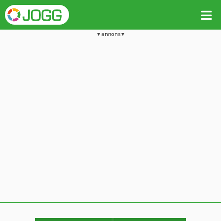
annons
Jämför passet med liknande
Kopiera till
Beräkna tider i Löparkalkylatorn
Vill du radera detta träningspass?
Kopiera extra data
Ja, radera passet
Nej, avbryt
Kopiera
Avbryt