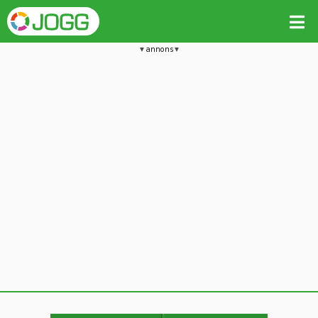
annons
Jämför passet med liknande
Kopiera till
Beräkna tider i Löparkalkylatorn
Vill du radera detta träningspass?
Kopiera extra data
Ja, radera passet
Nej, avbryt
Kopiera
Avbryt