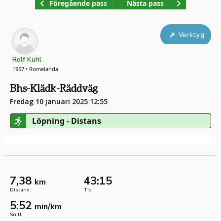
Föregående pass
Nästa pass
Verktyg
Rolf Kühl
1957 • Romelanda
Bhs-Klädk-Räddväg
Fredag 10 januari 2025 12:55
Löpning - Distans
7,38
43:15
km
Distans
Tid
5:52
min/km
Snitt