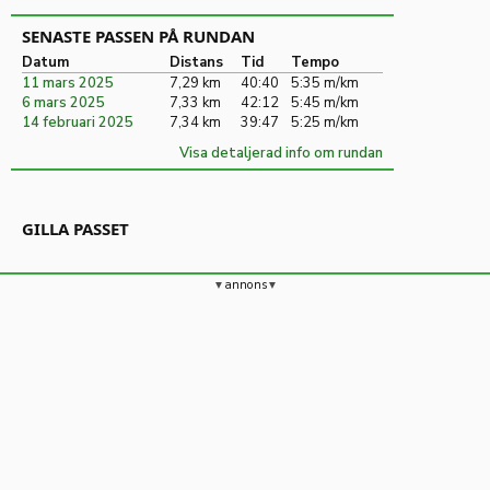
SENASTE PASSEN PÅ RUNDAN
Datum
Distans
Tid
Tempo
11 mars 2025
7,29 km
40:40
5:35 m/km
6 mars 2025
7,33 km
42:12
5:45 m/km
14 februari 2025
7,34 km
39:47
5:25 m/km
Visa detaljerad info om rundan
GILLA PASSET
annons