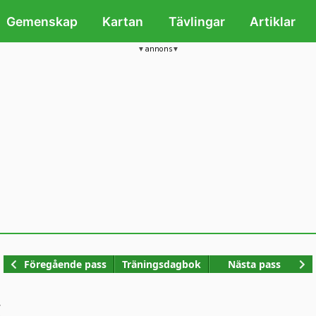
Gemenskap
Kartan
Tävlingar
Artiklar
annons
Kop
Föregående pass
Träningsdagbok
Nästa pass
g