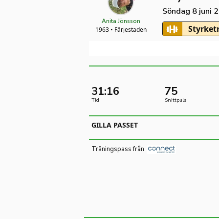
Söndag 8 juni 
Anita Jönsson
Styrket
1963 • Färjestaden
31:16
75
Tid
Snittpuls
GILLA PASSET
Träningspass från