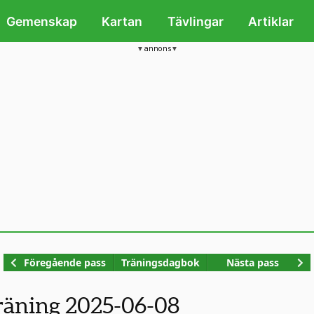
Gemenskap
Kartan
Tävlingar
Artiklar
annons
Kop
Föregående pass
Träningsdagbok
Nästa pass
räning 2025-06-08