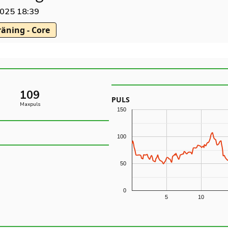
2025 18:39
räning - Core
109
PULS
Maxpuls
150
100
50
0
5
10