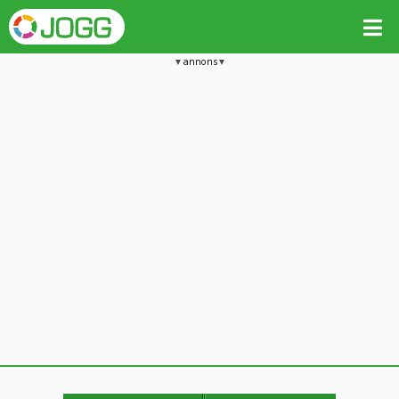
annons
Jämför passet med liknande
Kopiera till
Vill du radera detta träningspass?
Kopiera extra data
Ja, radera passet
Nej, avbryt
Kopiera
Avbryt