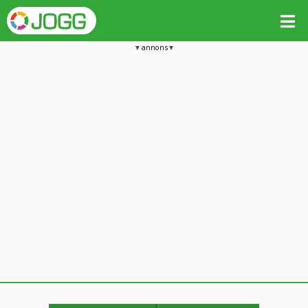
annons
Jämför passet med liknande
Kopiera till
Vill du radera detta träningspass?
Kopiera extra data
Ja, radera passet
Nej, avbryt
Kopiera
Avbryt