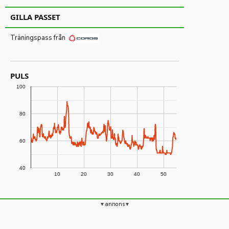
GILLA PASSET
Träningspass från
PULS
100
80
60
40
10
20
30
40
50
annons