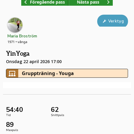
Föregående pass
Nästa pass
Verktyg
Maria Broström
1971 • vånga
YinYoga
Onsdag 22 april 2026 17:00
Gruppträning - Youga
54:40
62
Tid
Snittpuls
89
Maxpuls