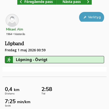
Föregående pass
Nästa pass
Verktyg
Mikael Alm
1964 • Västerås
Löpband
Fredag 1 maj 2026 00:59
Löpning - Övrigt
0,4
2:58
km
Distans
Tid
7:25
min/km
Snitt