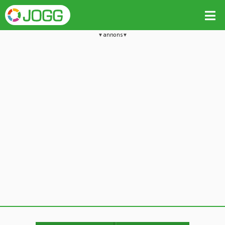
annons
Jämför passet med liknande
Kopiera till
Beräkna tider i Löparkalkylatorn
Vill du radera detta träningspass?
Kopiera extra data
Ja, radera passet
Nej, avbryt
Kopiera
Avbryt