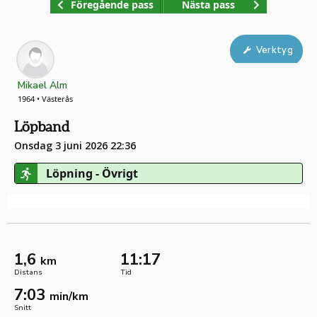
Föregående pass
Nästa pass
Verktyg
Mikael Alm
1964 • Västerås
Löpband
Onsdag 3 juni 2026 22:36
Löpning - Övrigt
1,6
11:17
km
Distans
Tid
7:03
min/km
Snitt