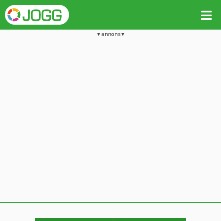
annons
Jämför passet med liknande
Kopiera till
Beräkna tider i Löparkalkylatorn
Vill du radera detta träningspass?
Kopiera extra data
Ja, radera passet
Nej, avbryt
Kopiera
Avbryt