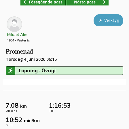
Föregående pass
Nästa pass
Verktyg
Mikael Alm
1964 • Västerås
Promenad
Torsdag 4 juni 2026 06:15
Löpning - Övrigt
7,08
1:16:53
km
Distans
Tid
10:52
min/km
Snitt