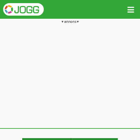
annons
Jämför passet med liknande
Kopiera till
Vill du radera detta träningspass?
Kopiera extra data
Ja, radera passet
Nej, avbryt
Kopiera
Avbryt