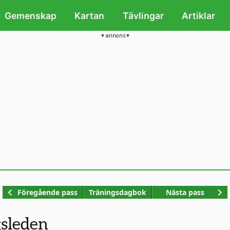
Gemenskap
Kartan
Tävlingar
Artiklar
annons
Kop
Föregående pass
Träningsdagbok
Nästa pass
gsleden