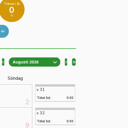
Tränat i år
0
h
 av
Augusti 2026
Söndag
v. 31
Total tid:
0:00
2
v. 32
Total tid:
0:00
9