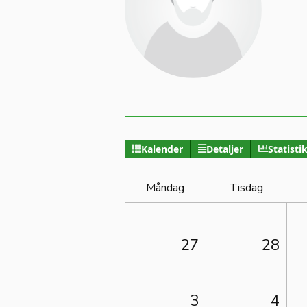
Kalender
Detaljer
Statisti
Måndag
Tisdag
27
28
3
4