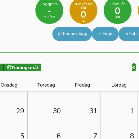
Joggpers
Aktiviteter
Löpt i år
i år
-
0
0
min/km
km
st
Foruminlägg
Följer
Följs
k
Träningsmål
Onsdag
Torsdag
Fredag
Lördag
29
30
31
1
5
6
7
8