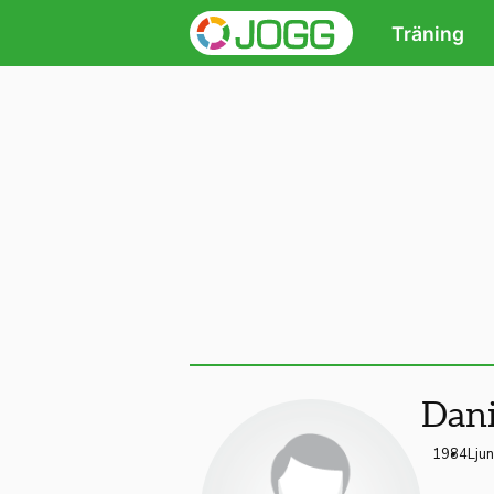
Träning
Dani
1984
Lju