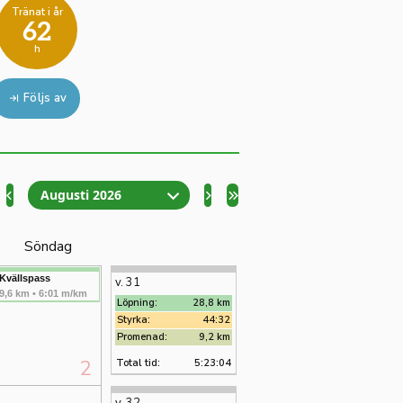
Tränat i år
62
h
Följs av
Augusti 2026
Söndag
Kvällspass
v. 31
9,6 km • 6:01 m/km
Löpning:
28,8 km
Styrka:
44:32
Promenad:
9,2 km
2
Total tid:
5:23:04