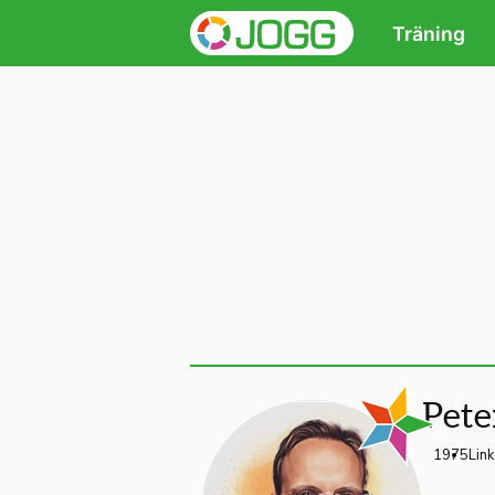
Träning
Pete
1975
Lin