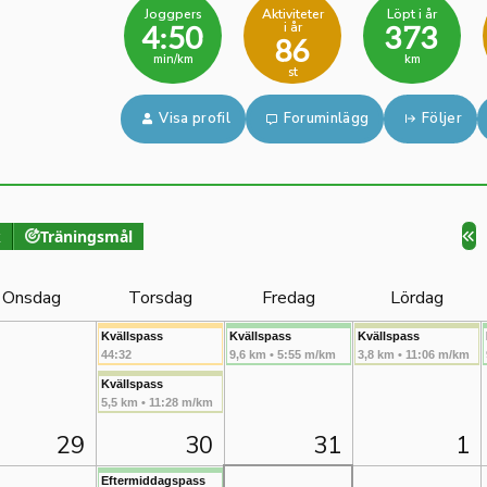
Joggpers
Aktiviteter
Löpt i år
i år
4:50
373
86
min/km
km
st
Visa profil
Foruminlägg
Följer
k
Träningsmål
Onsdag
Torsdag
Fredag
Lördag
Kvällspass
Kvällspass
Kvällspass
44:32
9,6 km • 5:55 m/km
3,8 km • 11:06 m/km
Kvällspass
5,5 km • 11:28 m/km
29
30
31
1
Eftermiddagspass