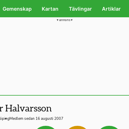
Gemenskap
Kartan
Tävlingar
Artiklar
annons
r Halvarsson
köping
Medlem sedan 16 augusti 2007