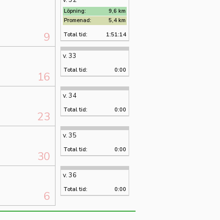
v. 32
Löpning:
9,6 km
Promenad:
5,4 km
9
Total tid:
1:51:14
v. 33
Total tid:
0:00
16
v. 34
Total tid:
0:00
23
v. 35
Total tid:
0:00
30
v. 36
Total tid:
0:00
6