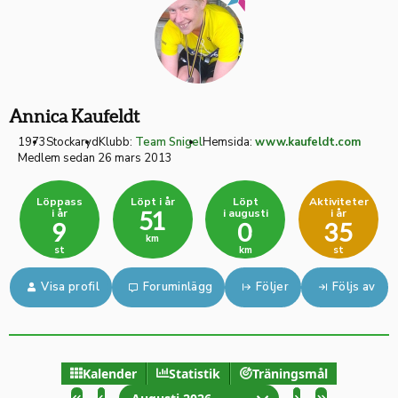
Annica Kaufeldt
1973
Stockaryd
Klubb:
Team Snigel
Hemsida:
www.kaufeldt.com
Medlem sedan 26 mars 2013
Löppass
Löpt i år
Löpt
Aktiviteter
i år
i augusti
i år
51
9
0
35
km
st
km
st
Visa profil
Foruminlägg
Följer
Följs av
Kalender
Statistik
Träningsmål