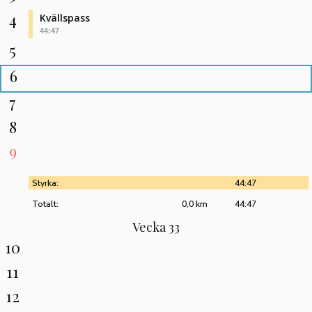
4
Kvällspass
44:47
5
6
7
8
9
Styrka:
44:47
Totalt:
0,0 km
44:47
Vecka 33
10
11
12