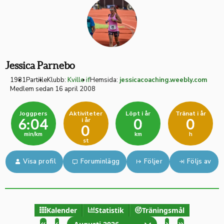
Jessica Parnebo
1981
Partille
Klubb:
Kville if
Hemsida:
jessicacoaching.weebly.com
Medlem sedan 16 april 2008
Joggpers
Aktiviteter
Löpt i år
Tränat i år
i år
6:04
0
0
0
min/km
km
h
st
Visa profil
Foruminlägg
Följer
Följs av
Kalender
Statistik
Träningsmål