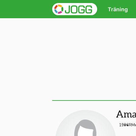
Träning
Ama
1996
R
Me