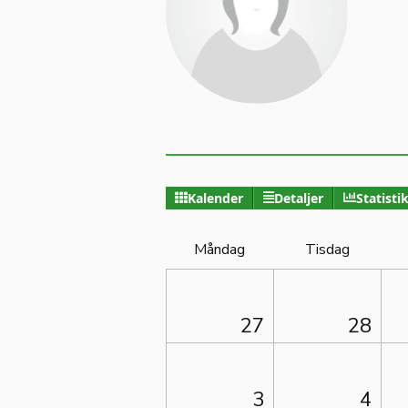
Kalender
Detaljer
Statisti
Måndag
Tisdag
27
28
3
4