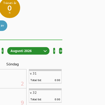
Tränat i år
0
h
 av
Augusti 2026
Söndag
v. 31
Total tid:
0:00
2
v. 32
Total tid:
0:00
9