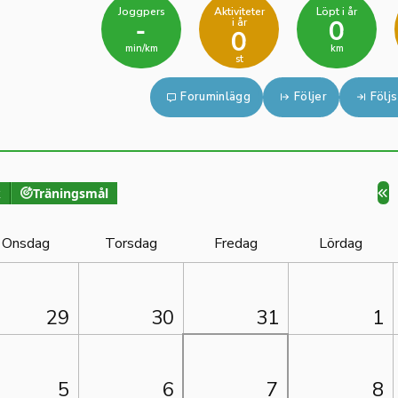
Joggpers
Aktiviteter
Löpt i år
i år
-
0
0
min/km
km
st
Foruminlägg
Följer
Följs
k
Träningsmål
Onsdag
Torsdag
Fredag
Lördag
29
30
31
1
5
6
7
8