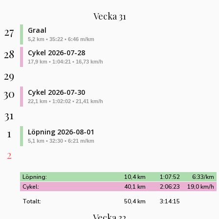
Vecka 31
27
Graal
5,2 km • 35:22 • 6:46 m/km
28
Cykel 2026-07-28
17,9 km • 1:04:21 • 16,73 km/h
29
30
Cykel 2026-07-30
22,1 km • 1:02:02 • 21,41 km/h
31
1
Löpning 2026-08-01
5,1 km • 32:30 • 6:21 m/km
2
Löpning:
10,4 km
1:07:52
6:33/km
Cykel:
40,1 km
2:06:23
19,0 km/h
Totalt:
50,4 km
3:14:15
Vecka 32