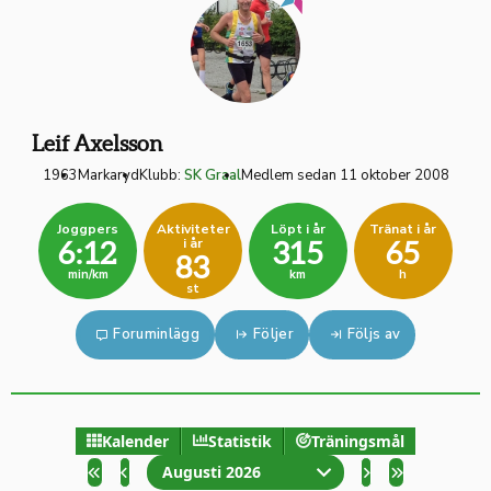
Leif Axelsson
1963
Markaryd
Klubb:
SK Graal
Medlem sedan 11 oktober 2008
Joggpers
Aktiviteter
Löpt i år
Tränat i år
i år
6:12
315
65
83
min/km
km
h
st
Foruminlägg
Följer
Följs av
Kalender
Statistik
Träningsmål
Augusti 2026