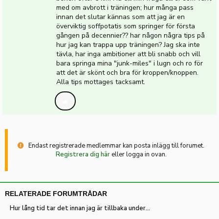
med om avbrott i träningen; hur många pass
innan det slutar kännas som att jag är en
överviktig soffpotatis som springer för första
gången på decennier?? har någon några tips på
hur jag kan trappa upp träningen? Jag ska inte
tävla, har inga ambitioner att bli snabb och vill
bara springa mina "junk-miles" i lugn och ro för
att det är skönt och bra för kroppen/knoppen.
Alla tips mottages tacksamt.
Endast registrerade medlemmar kan posta inlägg till forumet.
Registrera dig här
eller logga in ovan.
RELATERADE FORUMTRÅDAR
Hur lång tid tar det innan jag är tillbaka under 4 min/km efter några veckors vila?