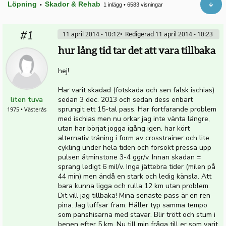
Löpning
Skador & Rehab
•
1 inlägg
•
6583 visningar
#1
11 april 2014 - 10:12
Redigerad 11 april 2014 - 10:23
hur lång tid tar det att vara tillbaka
hej!
Har varit skadad (fotskada och sen falsk ischias)
liten tuva
sedan 3 dec. 2013 och sedan dess enbart
sprungit ett 15-tal pass. Har fortfarande problem
1975 • Västerås
med ischias men nu orkar jag inte vänta längre,
utan har börjat jogga igång igen. har kört
alternativ träning i form av crosstrainer och lite
cykling under hela tiden och försökt pressa upp
pulsen åtminstone 3-4 ggr/v. Innan skadan =
sprang ledigt 6 mil/v. Inga jättebra tider (milen på
44 min) men ändå en stark och ledig känsla. Att
bara kunna ligga och rulla 12 km utan problem.
Dit vill jag tillbaka! Mina senaste pass är en ren
pina. Jag luffsar fram. Håller typ samma tempo
som panshisarna med stavar. Blir trött och stum i
benen efter 5 km. Nu till min fråga till er som varit