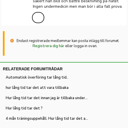
säkert nån bild och bättre beskrivning på nätet.
Ingen undermedicin men man bör i alla fall prova.
Endast registrerade medlemmar kan posta inlägg till forumet.
Registrera dig här
eller logga in ovan.
RELATERADE FORUMTRÅDAR
Automatisk överföring tar lång tid..
hur lång tid tar det att vara tillbaka
Hur lång tid tar det innan jag är tillbaka under 4 min/km efter några veckors vila?
Hur lång tid tar det ?
4 mån träningsuppehåll. Hur lång tid tar det att komma tillbaka?