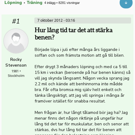
Löpning
Träning
•
4 inlägg
•
8281 visningar
#1
7 oktober 2012 - 03:16
Hur lång tid tar det att stärka
benen?
Började löpa i juli efter många års liggande i
soffan och som främsta motion att gå till bilen.
Rocky
Stevenson
Efter drygt 3 månaders löpning och med ca 5 till
1981 •
15 km i veckan (beroende på hur benen känns) så
Stockholm
vill jag skynda långsamt. Någon vecka sprang jag
2.2 mil och kände att benhinnorna inte mådde
bra. Får ofta bromsa mig själv helt enkelt och
tänka långsiktigt, att jag vill springa i många år
framöver istället för snabba resultat.
Men frågan är, hur långt tålamod bör jag ha? Jag
menar finns det någon riktlinje på ungefär hur
lång tid det tar för muskulatur, ben och senor att
stärkas, dvs hur lång tid tar det för benen att