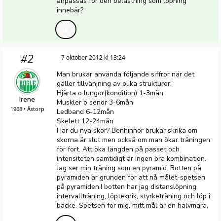
anpassas för den belastning som löpning
innebär?
#2
7 oktober 2012 kl 13:24
Man brukar använda följande siffror när det
gäller tillvänjning av olika strukturer:
Hjärta o lungor(kondition) 1-3mån
Irene
Muskler o senor 3-6mån
1968 • Åstorp
Ledband 6-12mån
Skelett 12-24mån
Har du nya skor? Benhinnor brukar skrika om
skorna är slut men också om man ökar träningen
för fort. Att öka längden på passet och
intensiteten samtidigt är ingen bra kombination.
Jag ser min träning som en pyramid. Botten på
pyramiden är grunden för att nå målet-spetsen
på pyramiden.I botten har jag distanslöpning,
intervallträning, löpteknik, styrketräning och löp i
backe. Spetsen för mig, mitt mål är en halvmara.