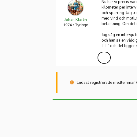
Nu har vi precis vari
kilometer per interv
och sparring. Jag tro
med vind och motlut/
Johan Klarén
belastning. Om det s
1974 • Tyringe
Jag såg en intervju 
och han sa en väldi
TT" och det ligger 
Endast registrerade medlemmar ka