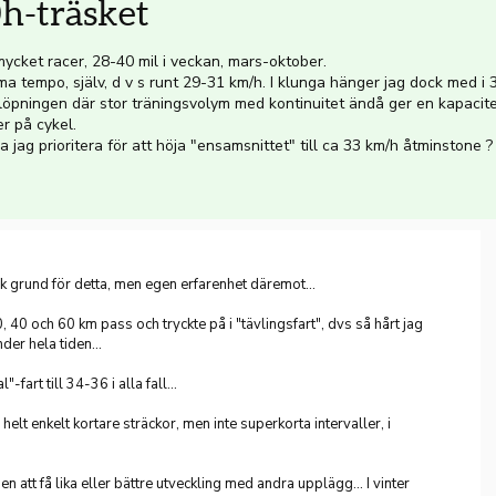
0h-träsket
mycket racer, 28-40 mil i veckan, mars-oktober.
ma tempo, själv, d v s runt 29-31 km/h. I klunga hänger jag dock med i 
 löpningen där stor träningsvolym med kontinuitet ändå ger en kapacite
er på cykel.
ka jag prioritera för att höja "ensamsnittet" till ca 33 km/h åtminstone ?
sk grund för detta, men egen erfarenhet däremot...
 40 och 60 km pass och tryckte på i "tävlingsfart", dvs så hårt jag
der hela tiden...
-fart till 34-36 i alla fall...
 helt enkelt kortare sträckor, men inte superkorta intervaller, i
n att få lika eller bättre utveckling med andra upplägg... I vinter