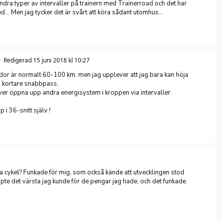
andra typer av intervaller på trainern med Trainerroad och det har
d... Men jag tycker det är svårt att köra sådant utomhus...
Redigerad 15 juni 2018 kl 10:27
undor är normalt 60-100 km. men jag upplever att jag bara kan höja
på kortare snabbpass.
er öppna upp andra energisystem i kroppen via intervaller.
i 36-snitt själv !
a cykel? Funkade för mig, som också kände att utvecklingen stod
’Köpte det värsta jag kunde för de pengar jag hade, och det funkade.