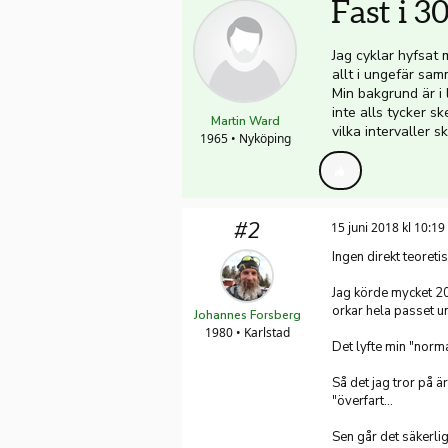
Fast i 3
Jag cyklar hyfsat 
allt i ungefär sam
Min bakgrund är i
inte alls tycker sk
Martin Ward
vilka intervaller s
1965 • Nyköping
#2
15 juni 2018 kl 10:19
Ingen direkt teoreti
Jag körde mycket 20,
orkar hela passet un
Johannes Forsberg
1980 • Karlstad
Det lyfte min "normal"
Så det jag tror på är
"överfart...
Sen går det säkerlige