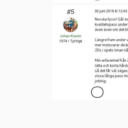
#5
30 juni 2018 kl 12:43
Norska fyror! Går b
kvalitetspass under
även även om det bl
Johan Klarén
Längre fram under v
1974 • Tyringe
mer motsvarar de kr
20s i spets innan n
Min erfarenhet från 
lätta och korta hår
så det får väl sägas
vissa långa pass mås
jobbig.