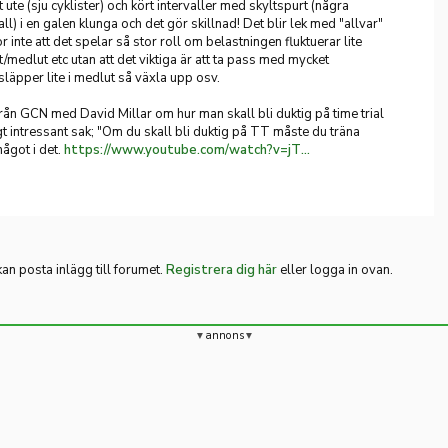
t ute (sju cyklister) och kört intervaller med skyltspurt (några
all) i en galen klunga och det gör skillnad! Det blir lek med "allvar"
r inte att det spelar så stor roll om belastningen fluktuerar lite
medlut etc utan att det viktiga är att ta pass med mycket
läpper lite i medlut så växla upp osv.
från GCN med David Millar om hur man skall bli duktig på time trial
gt intressant sak; "Om du skall bli duktig på TT måste du träna
något i det.
https://www.youtube.com/watch?v=jTV6yOkZQ-w
n posta inlägg till forumet.
Registrera dig här
eller logga in ovan.
annons