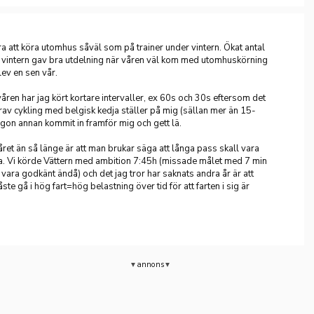
ra att köra utomhus såväl som på trainer under vintern. Ökat antal
 vintern gav bra utdelning när våren väl kom med utomhuskörning
ev en sen vår.
åren har jag kört kortare intervaller, ex 60s och 30s eftersom det
av cykling med belgisk kedja ställer på mig (sällan mer än 15-
ågon annan kommit in framför mig och gett lä.
året än så länge är att man brukar säga att långa pass skall vara
da. Vi körde Vättern med ambition 7:45h (missade målet med 7 min
 vara godkänt ändå) och det jag tror har saknats andra år är att
te gå i hög fart=hög belastning över tid för att farten i sig är
annons