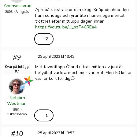
Anonymiserad
Apropå raksträckor och skog. Knåpade ihop den
2006 • Alingsås
här i söndags och yrar lite i filmen pga mental
trötthet efter mitt lopp dagen innan:
https://youtu.be/U_pzT4CREe4
2
#9
25 april 2023 kl 13:45
Mitt favoritlopp Öland ultra i mitten av juni är
Svar på inlägg
#7
betydligt vackrare och mer varierat. Men 50 km är
väl för kort för dig😉
Torbjörn
Westman
1961 •
Oskarshamn
1
#10
25 april 2023 kl 13:52