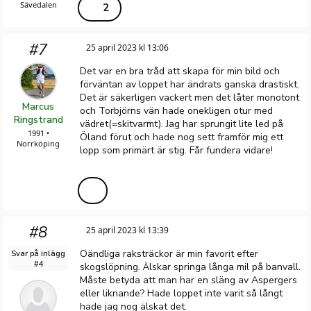
Sävedalen
2
#7
25 april 2023 kl 13:06
Det var en bra tråd att skapa för min bild och
förväntan av loppet har ändrats ganska drastiskt.
Det är säkerligen vackert men det låter monotont
Marcus
och Torbjörns vän hade onekligen otur med
Ringstrand
vädret(=skitvarmt). Jag har sprungit lite led på
1991 •
Öland förut och hade nog sett framför mig ett
Norrköping
lopp som primärt är stig. Får fundera vidare!
#8
25 april 2023 kl 13:39
Oändliga raksträckor är min favorit efter
Svar på inlägg
#4
skogslöpning. Älskar springa långa mil på banvall.
Måste betyda att man har en släng av Aspergers
eller liknande? Hade loppet inte varit så långt
hade jag nog älskat det.