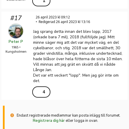
1
#17
26 april 2023 kl 09:12
Redigerad 26 april 2023 kl 13:16
Jag sprang detta innan det blev lopp, 2017
(orkade bara 7 mil), 2018 (fullföljde jag). Mitt
Peter P
minne säger mig att det var mycket väg, en del
1965 •
cykelbanor, och stig. 2018 var det smällhett, 30
Kungsholmen
grader vindstilla, många, inklusive undertecknad,
hade blåsor över hela fötterna de sista 10 milen.
Vill minnas att jag grät en skvätt då vi nådde
Långe Jan.
Det var ett veckert "lopp". Men jag gör inte om
det.
4
Endast registrerade medlemmar kan posta inlägg till forumet.
Registrera dig här
eller logga in ovan.