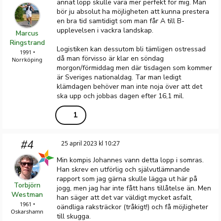
annat lopp skulle vara mer perfekt för mig. Man
bör ju absolut ha möjligheten att kunna prestera
en bra tid samtidigt som man får A till B-
upplevelsen i vackra landskap.
Marcus
Ringstrand
Logistiken kan dessutom bli tämligen ostressad
1991 •
då man förvisso är klar en söndag
Norrköping
morgon/förmiddag men där tisdagen som kommer
är Sveriges nationaldag. Tar man ledigt
klämdagen behöver man inte noja över att det
ska upp och jobbas dagen efter 16,1 mil.
1
#4
25 april 2023 kl 10:27
Min kompis Johannes vann detta lopp i somras.
Han skrev en utförlig och självutlämnande
rapport som jag gärna skulle lägga ut här på
Torbjörn
jogg, men jag har inte fått hans tillåtelse än. Men
Westman
han säger att det var väldigt mycket asfalt,
1961 •
oändliga raksträckor (tråkigt!) och få möjligheter
Oskarshamn
till skugga.