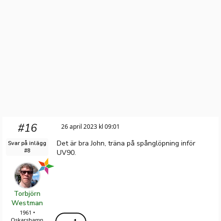
#16
26 april 2023 kl 09:01
Det är bra John, träna på spånglöpning inför
Svar på inlägg
#8
UV90.
Torbjörn
Westman
1961 •
Oskarshamn