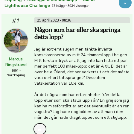
Lighthouse Challenge
17 inlägg
•
3934 visningar
#1
25 april 2023 - 08:36
Någon som har eller ska springa
detta lopp?
Jag är extremt sugen men tänkte invänta
konsekvenserna av mitt 24-timmarslopp i helgen.
Marcus
Mitt första intryck är att jag inte kan hitta ett par
Ringstrand
mer perfekt 100 miles-lopp: det är A till B, det är
1991 •
över hela Öland, det ser vackert ut och det måste
Norrköping
vara oerhört lättsprunget? Dessutom
vätskestation var 10:e km.
Är det några som har erfarenheter från detta
lopp eller som ska ställa upp i år? En grej som jag
kan ha missförstått är att det eventuellt är en ren
vägultra? Jag hade nog bilden av att man i den
mån det går hade dragit loppet som ett stiglopp.