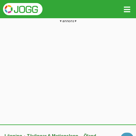
annons
Löpning
Tävlingar & Motionslopp
Öland
•
–