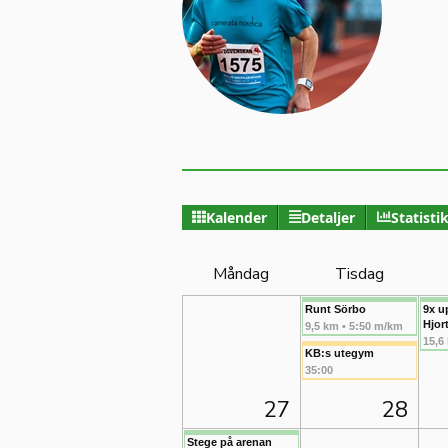
Kalender
Detaljer
Statisti
Måndag
Tisdag
Runt Sörbo
9x u
Hjor
9,5 km • 5:50 m/km
15,6
KB:s utegym
35:00
27
28
Stege på arenan