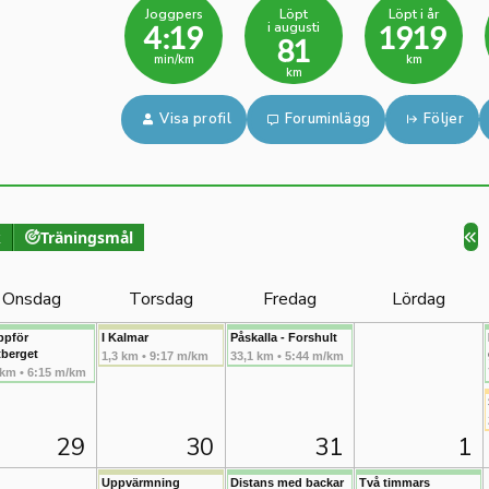
Joggpers
Löpt
Löpt i år
i augusti
4:19
1919
81
min/km
km
km
Visa profil
Foruminlägg
Följer
k
Träningsmål
Onsdag
Torsdag
Fredag
Lördag
ppför
I Kalmar
Påskalla - Forshult
tberget
1,3 km • 9:17 m/km
33,1 km • 5:44 m/km
 km • 6:15 m/km
29
30
31
1
Uppvärmning
Distans med backar
Två timmars