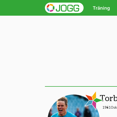
Träning
Tor
1961
Osk