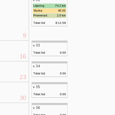
v. 32
Löpning:
74,2 km
Styrka:
45:00
Promenad:
2,0 km
Total tid:
8:11:58
9
v. 33
Total tid:
0:00
16
v. 34
Total tid:
0:00
23
v. 35
Total tid:
0:00
30
v. 36