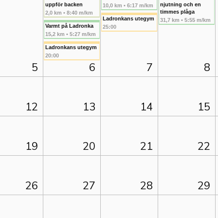
uppför backen
njutning och en
10,0 km • 6:17 m/km
timmes plåga
2,0 km • 8:40 m/km
Ladronkans utegym
31,7 km • 5:55 m/km
Varmt på Ladronka
25:00
15,2 km • 5:27 m/km
Ladronkans utegym
20:00
5
6
7
8
12
13
14
15
19
20
21
22
26
27
28
29