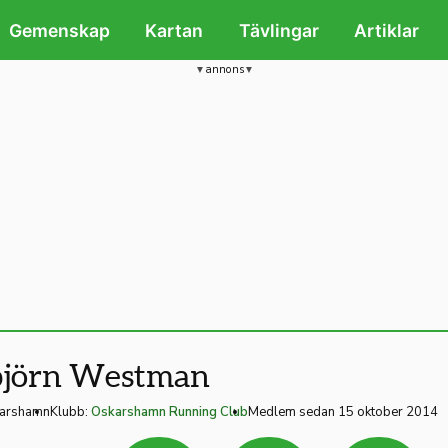
Gemenskap
Kartan
Tävlingar
Artiklar
annons
björn Westman
arshamn
Klubb:
Oskarshamn Running Club
Medlem sedan 15 oktober 2014