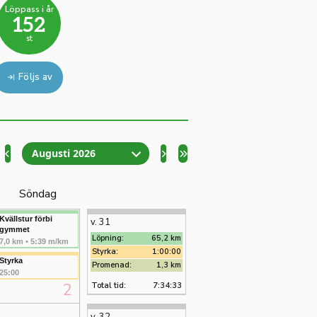
Löppass i år
152
st
Följs av
Augusti 2026
Söndag
Kvällstur förbi
v. 31
gymmet
Löpning:
65,2 km
7,0 km • 5:39 m/km
Styrka:
1:00:00
Styrka
Promenad:
1,3 km
25:00
2
Total tid:
7:34:33