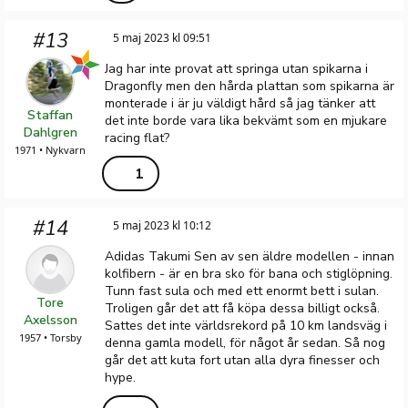
#13
5 maj 2023 kl 09:51
Jag har inte provat att springa utan spikarna i
Dragonfly men den hårda plattan som spikarna är
monterade i är ju väldigt hård så jag tänker att
Staffan
det inte borde vara lika bekvämt som en mjukare
Dahlgren
racing flat?
1971 • Nykvarn
1
#14
5 maj 2023 kl 10:12
Adidas Takumi Sen av sen äldre modellen - innan
kolfibern - är en bra sko för bana och stiglöpning.
Tunn fast sula och med ett enormt bett i sulan.
Tore
Troligen går det att få köpa dessa billigt också.
Axelsson
Sattes det inte världsrekord på 10 km landsväg i
1957 • Torsby
denna gamla modell, för något år sedan. Så nog
går det att kuta fort utan alla dyra finesser och
hype.