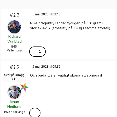
#11
5 maj 2023 kl 09:18
Nike dragonfly landar tydligen på 131gram i
storlek 42,5. (streakfly på 169g i samma storlek).
Rickard
Winblad
1985 •
Vallentuna
1
#12
5 maj 2023 kl 09:36
Och båda två är väldigt sköna att springa i!
Svar på inlägg
#11
Johan
Hedlund
1972 • Borlänge