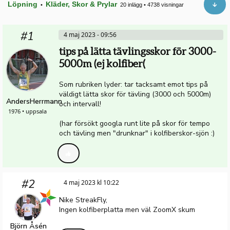
Löpning
Kläder, Skor & Prylar
•
20 inlägg
•
4738 visningar
#1
4 maj 2023 - 09:56
tips på lätta tävlingsskor för 3000-
5000m (ej kolfiber(
Som rubriken lyder: tar tacksamt emot tips på
väldigt lätta skor för tävling (3000 och 5000m)
AndersHerrmann
och intervall!
1976 • uppsala
(har försökt googla runt lite på skor för tempo
och tävling men "drunknar" i kolfiberskor-sjön :)
#2
4 maj 2023 kl 10:22
Nike StreakFly,
Ingen kolfiberplatta men väl ZoomX skum
Björn Åsén