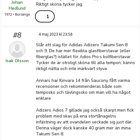
Johan
Riktigt sköna tycker jag.
Hedlund
1972 • Borlänge
1
#8
4 maj 2023 kl 23:58
Slår ett slag för Adidas Adizero Takumi Sen 8
och 9. De har mer flexibla glasfiberstavar (eller
fiberglas?) istället för Adios Pro:s kolfiberstavar.
Isak Olsson
Tycker de är otroligt sköna till alla tempon, känns
riktigt nätta och inte märkvärt styva.
Annars har Kinvara 14 från Saucony fått varma
recensioner och rekommenderas både som
temposko och tävlingssko om man vill ha något
enklare.
Adizero Adios 7 gillade jag också skarpt men fick
problem med skav på ena stortånagelns
infästning av att ovandelen veckade sig just där.
Denna väger dock kanske 40 gram mer än mina
Takumi Sen 8.