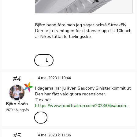
Björn hann före men jag säger också StreakFly.
Den är ju framtagen för distanser upp till 10k och
är Nikes lättaste tävlingssko.
1
#4
4 maj 2023 kl 10:44
I dagarna har ju även Saucony Sinister kommit ut.
Den har fått väldigt bra recensioner.
T.ex här
Björn Åsén
https://www.roadtrailrun.com/2023/04/saucony-sinister-multi-tester-review.html
1970 • Alingsås
#5
4 maj 2023 kl 11:36