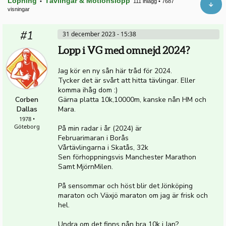
Löpning
Tävlingar & Motionslopp
•
111 inlägg
•
7687
visningar
#1
31 december 2023 - 15:38
Lopp i VG med omnejd 2024?
Jag kör en ny sån här tråd för 2024.
Tycker det är svårt att hitta tävlingar. Eller
komma ihåg dom :)
Corben
Gärna platta 10k,10000m, kanske nån HM och
Dallas
Mara.
1978 •
Göteborg
På min radar i år (2024) är
Februarimaran i Borås
Vårtävlingarna i Skatås, 32k
Sen förhoppningsvis Manchester Marathon
Samt MjörnMilen.
På sensommar och höst blir det Jönköping
maraton och Växjö maraton om jag är frisk och
hel.
Undra om det finns nån bra 10k i Jan?