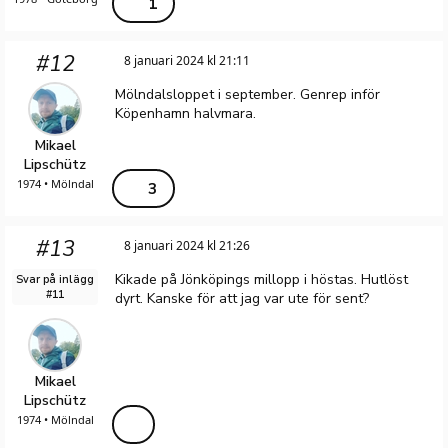
1
#12
8 januari 2024 kl 21:11
Mölndalsloppet i september. Genrep inför
Köpenhamn halvmara.
Mikael
Lipschütz
1974 • Mölndal
3
#13
8 januari 2024 kl 21:26
Kikade på Jönköpings millopp i höstas. Hutlöst
Svar på inlägg
#11
dyrt. Kanske för att jag var ute för sent?
Mikael
Lipschütz
1974 • Mölndal