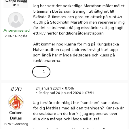
Svar på inlägg
Jag har satt det beskedliga Marathon målet målet
#18
5 timmar i Borås som träning i uthållighet till
Skövde 6-timmars och göra en attack på runt 4h-
4:30h på Stockholm Marathon men reserverar mig
för det sistnämnda då jag misstänker att jag tagit
Anonymiserad
ett kliv nerför konditionsålderstrappan.
2006 • Alingsås
Allt kommer nog klarna för mig på Kungsbacka
Halvmarathon i april. Jädrans trevligt litet lopp
som ändå har många deltagare och klass på
funktionärerna.
1
#20
24 januari 2024 kl 07:46
Redigerad 24 januari 2024 kl 07:51
Jag förstår inte riktigt hur ”kondisen” kan saknas
för dig Mathias med all den träningen?! Kanske är
Corben
du snabbare än du tror ? :) jag imponeras över
Dallas
alla dina många och långa mil alltså!
1978 • Göteborg