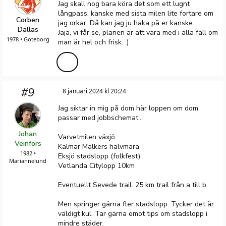
Jag skall nog bara köra det som ett lugnt
långpass, kanske med sista milen lite fortare om
Corben
jag orkar. Då kan jag ju haka på er kanske.
Dallas
Jaja, vi får se, planen är att vara med i alla fall om
1978 • Göteborg
man är hel och frisk. :)
#9
8 januari 2024 kl 20:24
Jag siktar in mig på dom här loppen om dom
passar med jobbschemat...
Johan
Varvetmilen växjö
Veinfors
Kalmar Malkers halvmara
1982 •
Eksjö stadslopp (folkfest)
Mariannelund
Vetlanda Citylopp 10km
Eventuellt Sevede trail. 25 km trail från a till b
Men springer gärna fler stadslopp. Tycker det är
väldigt kul. Tar gärna emot tips om stadslopp i
mindre städer.