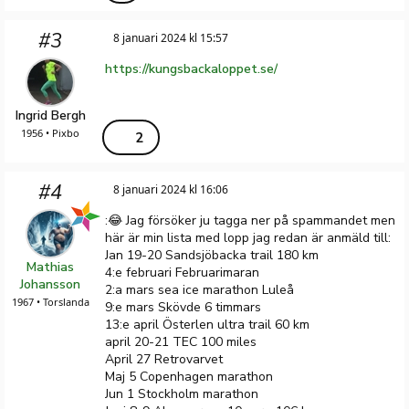
#3
8 januari 2024 kl 15:57
https://kungsbackaloppet.se/
Ingrid Bergh
1956 • Pixbo
2
#4
8 januari 2024 kl 16:06
:😂 Jag försöker ju tagga ner på spammandet men
här är min lista med lopp jag redan är anmäld till:
Jan 19-20 Sandsjöbacka trail 180 km
Mathias
4:e februari Februarimaran
Johansson
2:a mars sea ice marathon Luleå
1967 • Torslanda
9:e mars Skövde 6 timmars
13:e april Österlen ultra trail 60 km
april 20-21 TEC 100 miles
April 27 Retrovarvet
Maj 5 Copenhagen marathon
Jun 1 Stockholm marathon