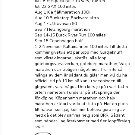
Juni 8-9 Alpaca race 10 varv, 106 km
Juli 22 GAX 100 miles
Aug 1 Kia fjällmarathon 100k
Aug 10 Bunketorp Backyard ultra
Aug 17 Ultravasan 90
Sep 7 Helsingborg marathon
Sep 14-15 Black River Run 100 miles
Sep 15 Copenhagen half
1-2 November Kullamannen 100 miles Till detta
kommer givetvis ett par lopp med Glädjeknuff
som vårtävlingarna i skatås, alla lopp
göteborgsvarvsveckan, göteborg marathon, Växjö
marathon och troligen något mer. Tror inte så
många av dem är sådant du gillar men vill du ha
officiell tid på 10 km så kan ju seedningen till
gbgvarvet vara något. Den körs ju på i vart fall 5
orter i närheten. Funderar på att springa den i
Jönköping. Köpenhamn marathon och halv
marathon är klart värda att titta på. Har en plats
till halvan som jag kommer behöva göra mig av
med då det blev samma helg som BRR. Sådant
som händer. Jag återkommer med fler loppförslag
snart.