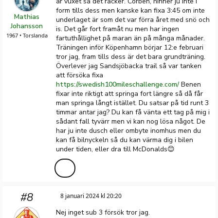
är vuxet så det räcker. Corben, hinner ju inte i
form tills dess men kanske kan fixa 3:45 om inte
Mathias
underlaget är som det var förra året med snö och
Johansson
is. Det går fort framåt nu men har ingen
1967 • Torslanda
fartuthållighet på maran än på många månader.
Träningen inför Köpenhamn börjar 12:e februari
tror jag, fram tills dess är det bara grundträning.
Överlever jag Sandsjöbacka trail så var tanken
att försöka fixa
https://swedish100mileschallenge.com/
Benen
fixar inte riktigt att springa fort längre så då får
man springa långt istället. Du satsar på tid runt 3
timmar antar jag? Du kan få vänta ett tag på mig i
sådant fall tyvärr men vi kan nog lösa något. De
har ju inte dusch eller ombyte inomhus men du
kan få bilnyckeln så du kan värma dig i bilen
under tiden, eller dra till McDonalds😊
#8
8 januari 2024 kl 20:20
Nej inget sub 3 försök tror jag.