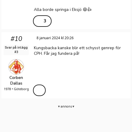
Alla borde springa i Eksjö 😄👍
3
#10
8 januari 2024 kl 20:26
Kungsbacka kanske blir ett schysst genrep för
Svar på inlägg
#3
CPH. Får jag fundera på!
Corben
Dallas
1978 • Göteborg
annons