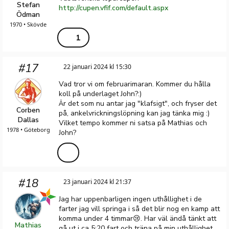
Stefan
http://cupen.vfif.com/default.aspx
Ödman
1970 • Skövde
1
#17
22 januari 2024 kl 15:30
Vad tror vi om februarimaran. Kommer du hålla
koll på underlaget John?:)
Är det som nu antar jag "klafsigt", och fryser det
Corben
på, ankelvrickningslöpning kan jag tänka mig :)
Dallas
Vilket tempo kommer ni satsa på Mathias och
1978 • Göteborg
John?
#18
23 januari 2024 kl 21:37
Jag har uppenbarligen ingen uthållighet i de
farter jag vill springa i så det blir nog en kamp att
komma under 4 timmar😢. Har väl ändå tänkt att
Mathias
gå ut i ca 5:20 fart och träna på min uthållighet