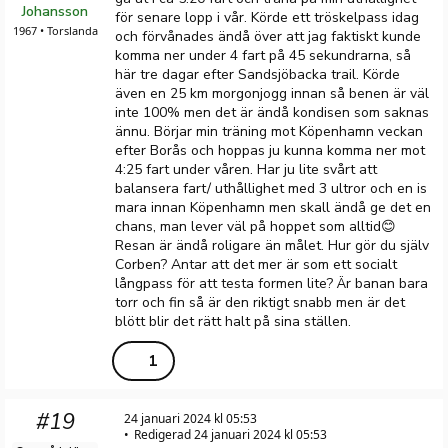
Johansson
för senare lopp i vår. Körde ett tröskelpass idag
1967 • Torslanda
och förvånades ändå över att jag faktiskt kunde
komma ner under 4 fart på 45 sekundrarna, så
här tre dagar efter Sandsjöbacka trail. Körde
även en 25 km morgonjogg innan så benen är väl
inte 100% men det är ändå kondisen som saknas
ännu. Börjar min träning mot Köpenhamn veckan
efter Borås och hoppas ju kunna komma ner mot
4:25 fart under våren. Har ju lite svårt att
balansera fart/ uthållighet med 3 ultror och en is
mara innan Köpenhamn men skall ändå ge det en
chans, man lever väl på hoppet som alltid😊
Resan är ändå roligare än målet. Hur gör du själv
Corben? Antar att det mer är som ett socialt
långpass för att testa formen lite? Är banan bara
torr och fin så är den riktigt snabb men är det
blött blir det rätt halt på sina ställen.
1
#19
24 januari 2024 kl 05:53
Redigerad 24 januari 2024 kl 05:53