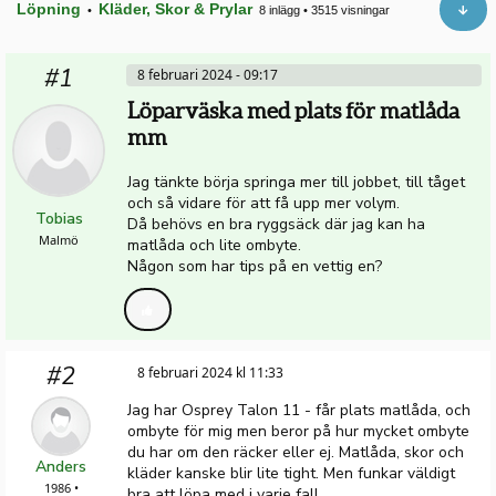
Löpning
Kläder, Skor & Prylar
•
8 inlägg
•
3515 visningar
#1
8 februari 2024 - 09:17
Löparväska med plats för matlåda
mm
Jag tänkte börja springa mer till jobbet, till tåget
och så vidare för att få upp mer volym.
Tobias
Då behövs en bra ryggsäck där jag kan ha
Malmö
matlåda och lite ombyte.
Någon som har tips på en vettig en?
#2
8 februari 2024 kl 11:33
Jag har Osprey Talon 11 - får plats matlåda, och
ombyte för mig men beror på hur mycket ombyte
du har om den räcker eller ej. Matlåda, skor och
Anders
kläder kanske blir lite tight. Men funkar väldigt
1986 •
bra att löpa med i varje fall.