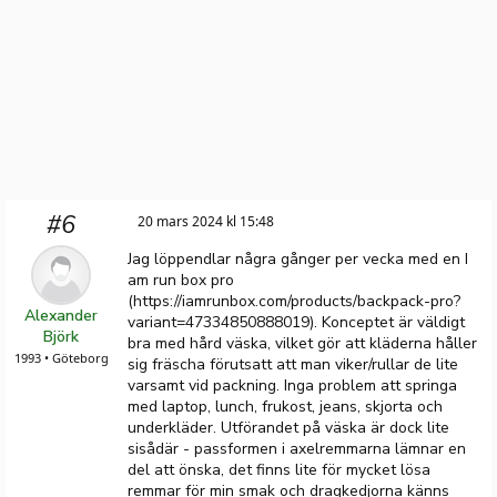
#6
20 mars 2024 kl 15:48
Jag löppendlar några gånger per vecka med en I
am run box pro
(https://iamrunbox.com/products/backpack-pro?
Alexander
variant=47334850888019). Konceptet är väldigt
Björk
bra med hård väska, vilket gör att kläderna håller
1993 • Göteborg
sig fräscha förutsatt att man viker/rullar de lite
varsamt vid packning. Inga problem att springa
med laptop, lunch, frukost, jeans, skjorta och
underkläder. Utförandet på väska är dock lite
sisådär - passformen i axelremmarna lämnar en
del att önska, det finns lite för mycket lösa
remmar för min smak och dragkedjorna känns