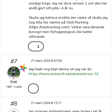
onödigt tröga. Jag var dock version 1 och den har
ändå gjort sitt jobb i 4 år nu.
Skulle jag behöva ersätta min väska så skulle jag
nog titta lite närmre på Stolt Running
(https://stoltrunning.com/). Verkar vara liknande
koncept men förhoppningsvis lite bättre
utförande.
1
#7
21 mars 2024 kl 07:54
Jag hade nog köpt denna om jag var du:
https://www.outnorth.se/salomon/cross-12
Emil
1987 • Luleå
#8
21 mars 2024 kl 15:11
Jag springer dubbeltröskel varje tisdag i ett år