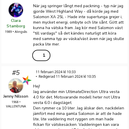
När jag springer långt med packning - typ när jag
gjorde West Highland Way - då körde jag med
Salomon XA 25L - Hade inte supertunga grejer i,
Clara
men mycket energi, ombyte och lite sånt. Gött att
Stamborg
kunna ha vätska fram. Jag kör med Salomon väst
1989 • Alingsås
"till vardags" så det kändes naturligt att köra
med samma typ av väska/väst även när jag skulle
packa lite mer.
1
#5
11 februari 2024 kl 10:33
Redigerad 11 februari 2024 kl 10:35
Hej!
Jag använder min UltimateDirection Ultra vesta
Jenny Nilsson
4.0 för det. Motsvarande modell heter not Ultra
1968 •
vesta 6.0 i dagsläget.
VALLENTUNA
Den rymmer ca 10 liter. Jag älskar den, nackdelen
jämfört med mina gamla Salomon är att de hade
lite, lite vaddering mot ryggen om man hade
fickan för vätskesäcken. Vadderingen kan vara