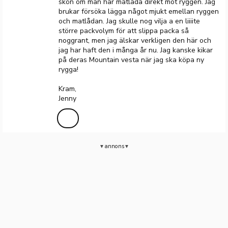
skön om man har matlåda direkt mot ryggen. Jag
brukar försöka lägga något mjukt emellan ryggen
och matlådan. Jag skulle nog vilja a en liiiite
större packvolym för att slippa packa så
noggrant, men jag älskar verkligen den här och
jag har haft den i många år nu. Jag kanske kikar
på deras Mountain vesta när jag ska köpa ny
rygga!
Kram,
Jenny
annons