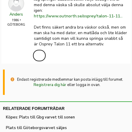
med denna väska så skulle absolut välja denna
igen:
Anders
https://www.outnorth.se/osprey/talon-11-111221?gad_source=1&gclid=CjwKCAjwte-vBhBFEiwAQSv_xYGmvbjFTC5dAefdxaJUDoBOkz1YUXZvhyRo9J6237C1GnWj09lAbBoCStkQAvD_BwE&gclsrc=aw.ds
1986 •
GÖTEBORG
Det finns säkert andra bra väskor också, men om
man ska ha med dator, en matlåda och lite kläder
samtidigt som man vill kunna springa snabbt så
är Osprey Talon 11 ett bra alternativ.
Endast registrerade medlemmar kan posta inlägg till forumet.
Registrera dig här
eller logga in ovan.
RELATERADE FORUMTRÅDAR
Köpes: Plats till Gbg varvet till sonen
Plats till Göteborgsvarvet säljes