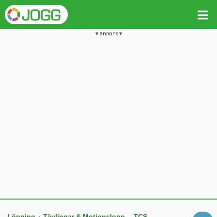
annons
Löpning
Tävlingar & Motionslopp
TCS
•
–