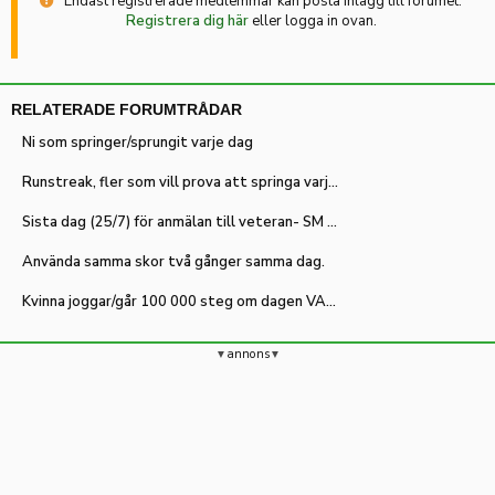
Endast registrerade medlemmar kan posta inlägg till forumet.
Registrera dig här
eller logga in ovan.
RELATERADE FORUMTRÅDAR
Ni som springer/sprungit varje dag
Runstreak, fler som vill prova att springa varje dag?
Sista dag (25/7) för anmälan till veteran- SM närmar sig
Använda samma skor två gånger samma dag.
Kvinna joggar/går 100 000 steg om dagen VARJE DAG!
annons