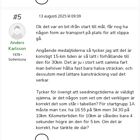
#5
13 augusti 2025 kl 09:39
Ok det var en bit ifrån start till mål, får nog ha
någon form av transport på plats för att slippa
gå.
Anders
Karlsson
Angående medaljtiderna så tycker jag att det är
1978 •
konstigt 15-km tiden är så lätt i förhållande till
Sollentuna
den för 30km. Det är ju i stort sett samma fart
man behöver hålla fast bara halva sträckan, och
dessutom med lättare bansträckning vad det
verkar.
Tycker för överigt att seedningstiderna är väldigt
ojämna, är det någon som vet om det verkligen är
korrekt det som står i tabellen? För startgrupp 1A
måste man t.ex. ha 16.55 på 5km men 34.30 på
10km. Kilometertiden för 10km är således bara 4
sekunder högre än den för 5 km. Om det är
korrekt, hur tänkte de där?