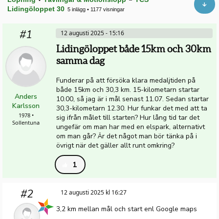
Lidingöloppet 30
5 inlägg
•
1177 visningar
#1
12 augusti 2025 - 15:16
Lidingöloppet både 15km och 30km
samma dag
Funderar på att försöka klara medaljtiden på
både 15km och 30,3 km. 15-kilometarn startar
Anders
10.00, så jag är i mål senast 11.07. Sedan startar
Karlsson
30,3-kilometarn 12.30. Hur funkar det med att ta
1978 •
sig ifrån målet till starten? Hur lång tid tar det
Sollentuna
ungefär om man har med en elspark, alternativt
om man går? Är det något man bör tänka på i
övrigt när det gäller allt runt omkring?
1
#2
12 augusti 2025 kl 16:27
3,2 km mellan mål och start enl Google maps