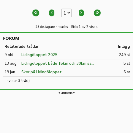
23
deltagare hittades - Sida 1 av 2 visas.
FORUM
Relaterade trådar
Inlägg
9 okt
Lidingöloppet 2025
249 st
13 aug
Lidingöloppet både 15km och 30km sa...
5 st
19 jan
Skor på Lidingöloppet
6 st
(visar 3 tråd)
annons