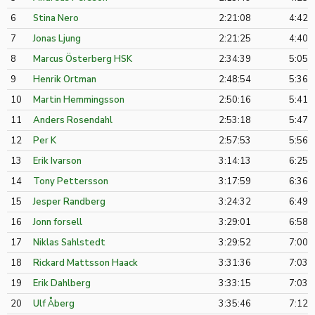
6
Stina Nero
2:21:08
4:42
7
Jonas Ljung
2:21:25
4:40
8
Marcus Österberg HSK
2:34:39
5:05
9
Henrik Ortman
2:48:54
5:36
10
Martin Hemmingsson
2:50:16
5:41
11
Anders Rosendahl
2:53:18
5:47
12
Per K
2:57:53
5:56
13
Erik Ivarson
3:14:13
6:25
14
Tony Pettersson
3:17:59
6:36
15
Jesper Randberg
3:24:32
6:49
16
Jonn forsell
3:29:01
6:58
17
Niklas Sahlstedt
3:29:52
7:00
18
Rickard Mattsson Haack
3:31:36
7:03
19
Erik Dahlberg
3:33:15
7:03
20
Ulf Åberg
3:35:46
7:12