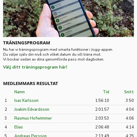
TRÄNINGSPROGRAM
Nu har vi träningsprogram med smarta funktioner i Jogg-appen.
Du väljer själv din nivå och vilket datum du vill träna mot.
Vi bockar sedan av dina genomförda pass mot dagboken.
Välj ditt träningsprogram här!
MEDLEMMARS RESULTAT
Namn
Tid
Snitt
1
Isac Karlsson
1:56:10
3:50
2
Joakim Edvardsson
2:01:57
4:04
3
Rasmus Hofwimmer
2:03:53
4:06
4
Elias
2:06:48
4:14
5
Andreas Persson
2:13:49
4:25