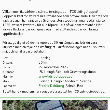
Välkommen till världens största terränglopp - TCS Lidingöloppet!
Loppet är känt för att vara lika utmanande som omväxlande. Den tuffa och
vackra banan har varit en av Sveriges stora löputmaningar sedan starten
1965, ett sant kraftprov för alla löpare – elit såväl som motionär. Här
varvas flacka ängar och grusvägar med sluttande stigar och branta
uppförsbackar.
För att ge dig ut på denna kuperade 30 km långa bana bör du vara
utrustad med en rejäl dos uthållighet. Du får belöningen när du spurtar i
mål och kan fira din prestation.
Löpning
Gren:
30 km
Distans:
27 september 2025
Datum:
IFK Lidingö Skid- och Orienteringsklubb
Arrangör:
www.lidingoloppet.se
Mer info:
Lidingö, Lidingö, Stockholm, Sverige
Plats:
Fredrik Dahlberg
, Saltsjö-Boo
Sparad av:
Totalt har 67 medlemmar registrerat resultat för
TCS Lidingöloppet 30
.