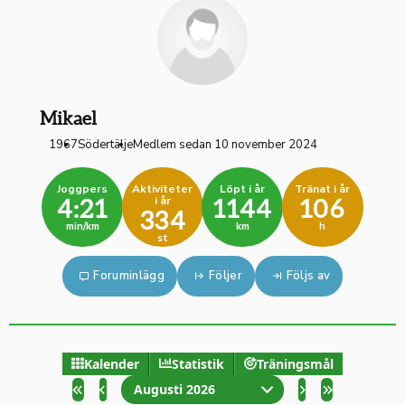
Mikael
1967
Södertälje
Medlem sedan 10 november 2024
Joggpers
Aktiviteter
Löpt i år
Tränat i år
i år
4:21
1144
106
334
min/km
km
h
st
Foruminlägg
Följer
Följs av
Kalender
Statistik
Träningsmål
Augusti 2026