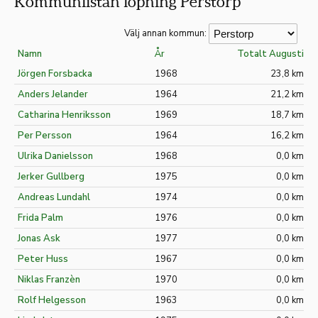
Kommunlistan löpning Perstorp
Välj annan kommun:
Namn
År
Totalt Augusti
Jörgen Forsbacka
1968
23,8 km
Anders Jelander
1964
21,2 km
Catharina Henriksson
1969
18,7 km
Per Persson
1964
16,2 km
Ulrika Danielsson
1968
0,0 km
Jerker Gullberg
1975
0,0 km
Andreas Lundahl
1974
0,0 km
Frida Palm
1976
0,0 km
Jonas Ask
1977
0,0 km
Peter Huss
1967
0,0 km
Niklas Franzèn
1970
0,0 km
Rolf Helgesson
1963
0,0 km