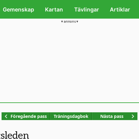
Gemenskap
Kartan
Tävlingar
Artiklar
annons
Kop
Föregående pass
Träningsdagbok
Nästa pass
gsleden