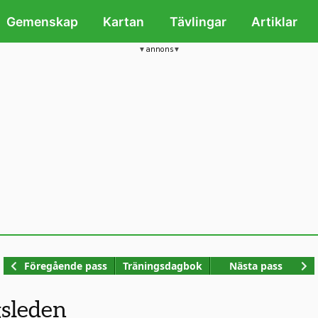
Gemenskap
Kartan
Tävlingar
Artiklar
annons
Kop
Föregående pass
Träningsdagbok
Nästa pass
gsleden