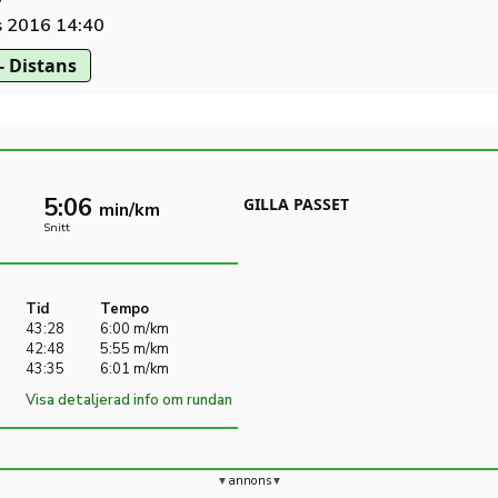
s 2016 14:40
- Distans
5:06
GILLA PASSET
min/km
Snitt
Tid
Tempo
43:28
6:00 m/km
42:48
5:55 m/km
43:35
6:01 m/km
Visa detaljerad info om rundan
annons