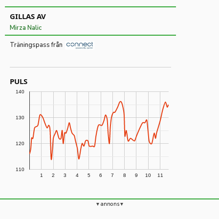
GILLAS AV
Mirza Nalic
Träningspass från
PULS
140
130
120
110
1
2
3
4
5
6
7
8
9
10
11
annons