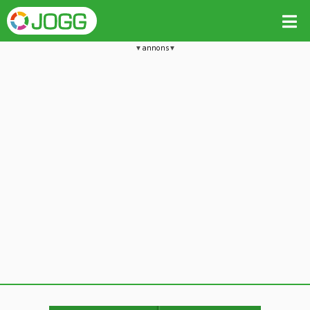
annons
Jämför passet med liknande
Kopiera till
Vill du radera detta träningspass?
Kopiera extra data
Ja, radera passet
Nej, avbryt
Kopiera
Avbryt