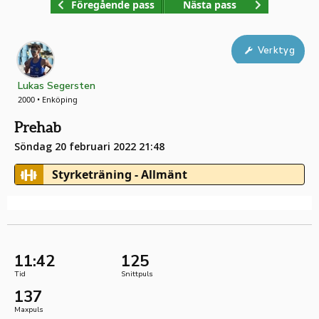
Föregående pass
Nästa pass
Verktyg
Lukas Segersten
2000 • Enköping
Prehab
Söndag 20 februari 2022 21:48
Styrketräning - Allmänt
11:42
125
Tid
Snittpuls
137
Maxpuls