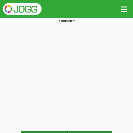
annons
Jämför passet med liknande
Kopiera till
Vill du radera detta träningspass?
Kopiera extra data
Ja, radera passet
Nej, avbryt
Kopiera
Avbryt