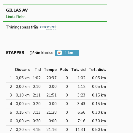
GILLAS AV
Linda Rehn
Träningspass från
ETAPPER
Från klocka
1 km
Distans
Tid
Tempo
Puls
Tot. tid
Tot. dist.
1
0,05 km
1:02
20:37
0
1:02
0,05 km
2
0,00 km
0:10
0:00
0
1:12
0,05 km
3
0,10 km
2:11
21:51
0
3:23
0,15 km
4
0,00 km
0:20
0:00
0
3:43
0,15 km
5
0,15 km
3:13
21:28
0
6:56
0,30 km
6
0,00 km
0:20
0:00
0
7:16
0,30 km
7
0,20 km
4:15
21:16
0
11:31
0,50 km