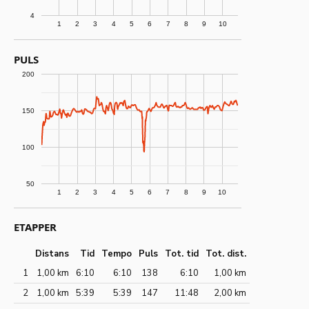
4
1
2
3
4
5
6
7
8
9
10
PULS
200
150
100
50
1
2
3
4
5
6
7
8
9
10
ETAPPER
Distans
Tid
Tempo
Puls
Tot. tid
Tot. dist.
1
1,00 km
6:10
6:10
138
6:10
1,00 km
2
1,00 km
5:39
5:39
147
11:48
2,00 km