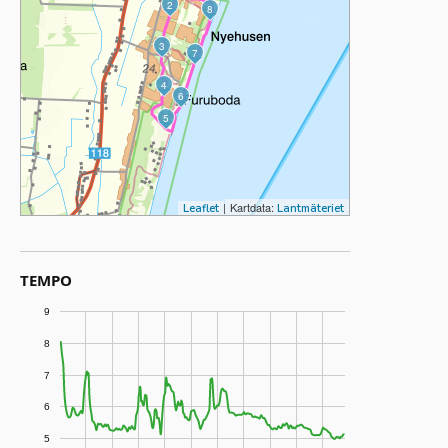
2
8
3
7
4
6
5
|
Kartdata:
Leaflet
Lantmäteriet
TEMPO
9
8
7
6
5