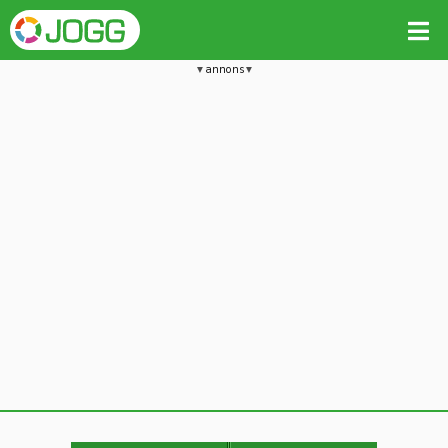
annons
Jämför passet med liknande
Kopiera till
Beräkna tider i Löparkalkylatorn
Vill du radera detta träningspass?
Kopiera extra data
Ja, radera passet
Nej, avbryt
Kopiera
Avbryt