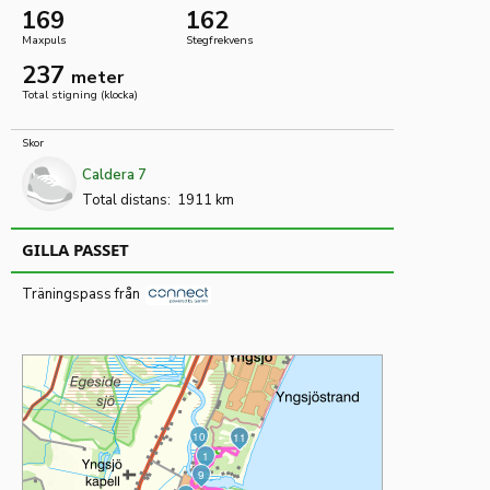
169
162
Maxpuls
Stegfrekvens
237
meter
Total stigning (klocka)
Skor
Caldera 7
Total distans:
1911 km
GILLA PASSET
Träningspass från
10
11
M
S
1
9