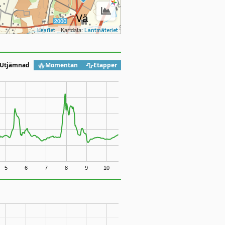
|
Kartdata:
Leaflet
Lantmäteriet
Utjämnad
Momentan
Etapper
5
6
7
8
9
10