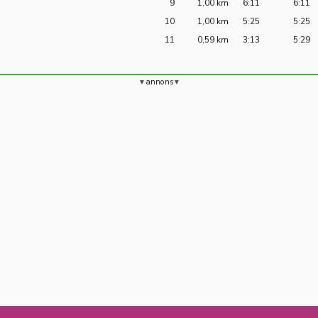
9
1,00 km
6:11
6:11
10
1,00 km
5:25
5:25
11
0,59 km
3:13
5:29
annons