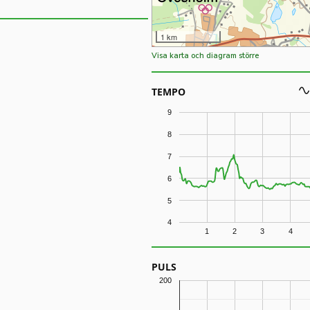
1 km
Visa karta och diagram större
TEMPO
9
8
7
6
5
4
1
2
3
4
PULS
200