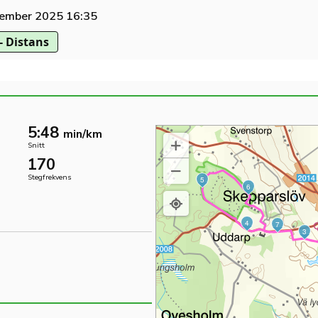
ember 2025 16:35
- Distans
5:48
min/km
Snitt
170
Stegfrekvens
5
6
4
7
3