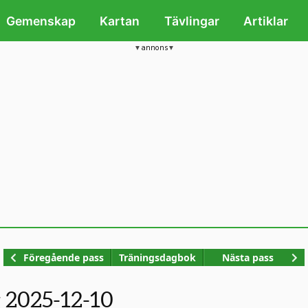
Gemenskap
Kartan
Tävlingar
Artiklar
annons
Kop
Föregående pass
Träningsdagbok
Nästa pass
 2025-12-10