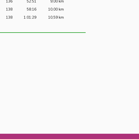
136
52:51
9,00 km
138
58:16
10,00 km
138
1:01:29
10,59 km