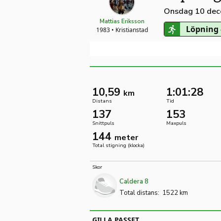
Onsdag 10 dec
Mattias Eriksson
Löpning 
1983 • Kristianstad
10,59
1:01:28
km
Distans
Tid
137
153
Snittpuls
Maxpuls
144
meter
Total stigning (klocka)
Skor
Caldera 8
Total distans:
1522 km
GILLA PASSET