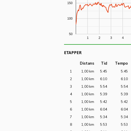
150
100
50
1
2
3
4
ETAPPER
Distans
Tid
Tempo
1
1,00 km
5:45
5:45
2
1,00 km
6:10
6:10
3
1,00 km
5:54
5:54
4
1,00 km
5:39
5:39
5
1,00 km
5:42
5:42
6
1,00 km
6:04
6:04
7
1,00 km
5:34
5:34
8
1,00 km
5:53
5:53