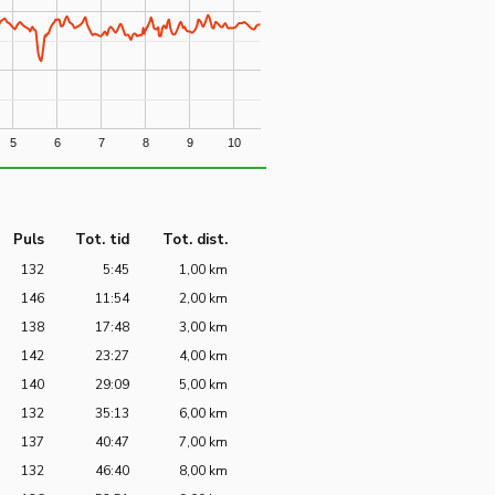
5
6
7
8
9
10
Puls
Tot. tid
Tot. dist.
132
5:45
1,00 km
146
11:54
2,00 km
138
17:48
3,00 km
142
23:27
4,00 km
140
29:09
5,00 km
132
35:13
6,00 km
137
40:47
7,00 km
132
46:40
8,00 km