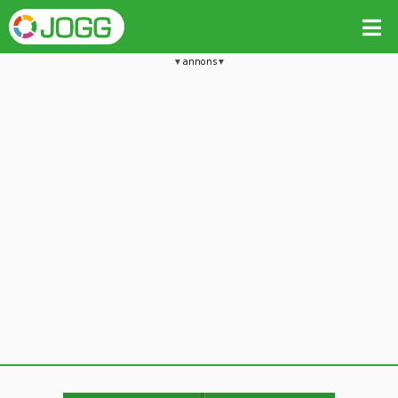
annons
Jämför passet med liknande
Kopiera till
Vill du radera detta träningspass?
Kopiera extra data
Ja, radera passet
Nej, avbryt
Kopiera
Avbryt