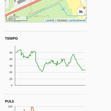
200 m
|
Kartdata:
Leaflet
Lantmäteriet
TEMPO
50
40
30
20
10
0
PULS
120