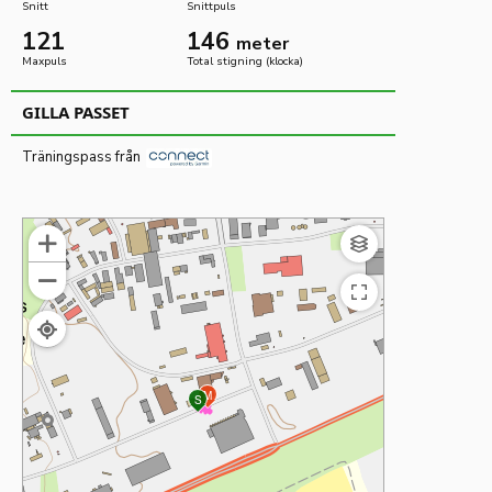
Snitt
Snittpuls
121
146
meter
Maxpuls
Total stigning (klocka)
GILLA PASSET
Träningspass från
Visa
Avsluta
kartan
helskärmsläge
i
M
S
helskärmsläge