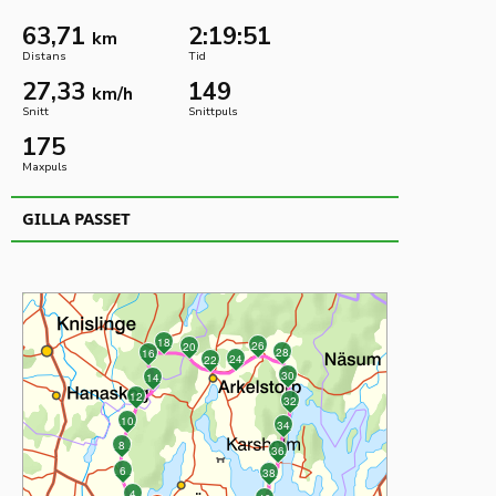
63,71
2:19:51
km
Distans
Tid
27,33
149
km/h
Snitt
Snittpuls
175
Maxpuls
GILLA PASSET
18
26
20
28
16
24
22
30
14
12
32
10
34
8
36
6
38
4