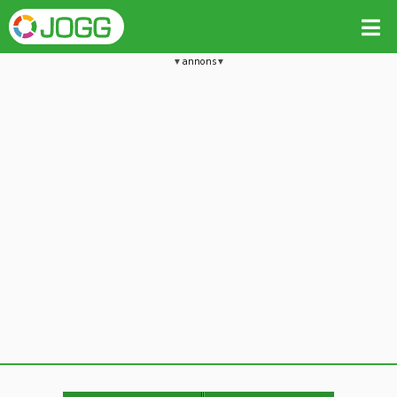
annons
Jämför passet med liknande
Kopiera till
Vill du radera detta träningspass?
Kopiera extra data
Ja, radera passet
Nej, avbryt
Kopiera
Avbryt