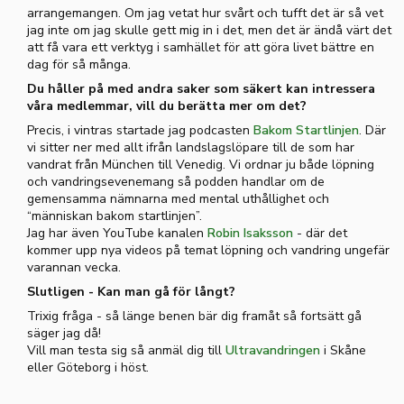
arrangemangen. Om jag vetat hur svårt och tufft det är så vet
jag inte om jag skulle gett mig in i det, men det är ändå värt det
att få vara ett verktyg i samhället för att göra livet bättre en
dag för så många.
Du håller på med andra saker som säkert kan intressera
våra medlemmar, vill du berätta mer om det?
Precis, i vintras startade jag podcasten
Bakom Startlinjen
. Där
vi sitter ner med allt ifrån landslagslöpare till de som har
vandrat från München till Venedig. Vi ordnar ju både löpning
och vandringsevenemang så podden handlar om de
gemensamma nämnarna med mental uthållighet och
“människan bakom startlinjen”.
Jag har även YouTube kanalen
Robin Isaksson
- där det
kommer upp nya videos på temat löpning och vandring ungefär
varannan vecka.
Slutligen - Kan man gå för långt?
Trixig fråga - så länge benen bär dig framåt så fortsätt gå
säger jag då!
Vill man testa sig så anmäl dig till
Ultravandringen
i Skåne
eller Göteborg i höst.