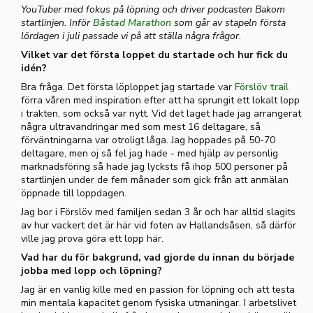
YouTuber med fokus på löpning och driver podcasten Bakom
startlinjen. Inför
Båstad Marathon
som går av stapeln första
lördagen i juli passade vi på att ställa några frågor.
Vilket var det första loppet du startade och hur fick du
idén?
Bra fråga. Det första löploppet jag startade var
Förslöv trail
förra våren med inspiration efter att ha sprungit ett lokalt lopp
i trakten, som också var nytt. Vid det laget hade jag arrangerat
några ultravandringar med som mest 16 deltagare, så
förväntningarna var otroligt låga. Jag hoppades på 50-70
deltagare, men oj så fel jag hade - med hjälp av personlig
marknadsföring så hade jag lycksts få ihop 500 personer på
startlinjen under de fem månader som gick från att anmälan
öppnade till loppdagen.
Jag bor i Förslöv med familjen sedan 3 år och har alltid slagits
av hur vackert det är här vid foten av Hallandsåsen, så därför
ville jag prova göra ett lopp här.
Vad har du för bakgrund, vad gjorde du innan du började
jobba med lopp och löpning?
Jag är en vanlig kille med en passion för löpning och att testa
min mentala kapacitet genom fysiska utmaningar. I arbetslivet