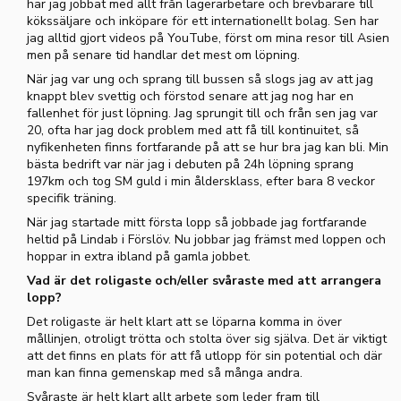
har jag jobbat med allt från lagerarbetare och brevbärare till
kökssäljare och inköpare för ett internationellt bolag. Sen har
jag alltid gjort videos på YouTube, först om mina resor till Asien
men på senare tid handlar det mest om löpning.
När jag var ung och sprang till bussen så slogs jag av att jag
knappt blev svettig och förstod senare att jag nog har en
fallenhet för just löpning. Jag sprungit till och från sen jag var
20, ofta har jag dock problem med att få till kontinuitet, så
nyfikenheten finns fortfarande på att se hur bra jag kan bli. Min
bästa bedrift var när jag i debuten på 24h löpning sprang
197km och tog SM guld i min åldersklass, efter bara 8 veckor
specifik träning.
När jag startade mitt första lopp så jobbade jag fortfarande
heltid på Lindab i Förslöv. Nu jobbar jag främst med loppen och
hoppar in extra ibland på gamla jobbet.
Vad är det roligaste och/eller svåraste med att arrangera
lopp?
Det roligaste är helt klart att se löparna komma in över
mållinjen, otroligt trötta och stolta över sig själva. Det är viktigt
att det finns en plats för att få utlopp för sin potential och där
man kan finna gemenskap med så många andra.
Svåraste är helt klart allt arbete som leder fram till