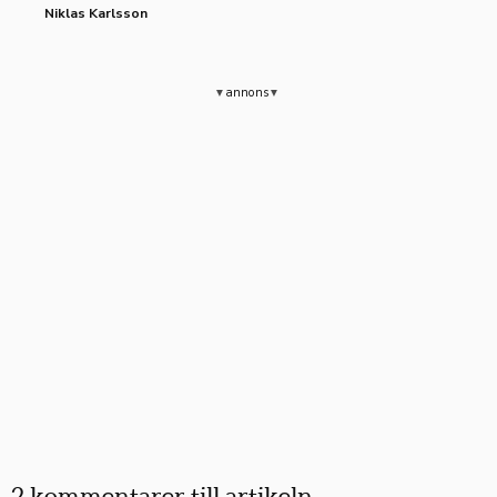
Niklas Karlsson
annons
2 kommentarer till artikeln