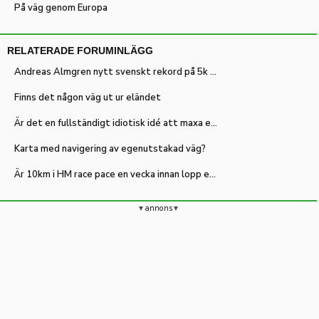
På väg genom Europa
RELATERADE FORUMINLÄGG
Andreas Almgren nytt svenskt rekord på 5k väg i Drammen
Finns det någon väg ut ur eländet
Är det en fullständigt idiotisk idé att maxa en mara på träning?
Karta med navigering av egenutstakad väg?
Är 10km i HM race pace en vecka innan lopp en bra idé?
annons