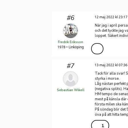
#6
12 maj 2022 kl 23:17
När jag i april per
och det tyckte jag 
loppet. Säkert individ
Fredrik Eriksson
1978 • Linköping
#7
13 maj 2022 kl 07:36
Tack för alla svar
styrka i morse.
Låg nästan perfekt 
(negativa splits). H
Sebastian Wikell
HM tempo de senast
mest på känsla där 
första milen ska kän
På söndag blir det
öva på att hitta tem
1