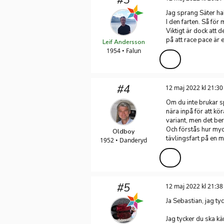
Jag sprang Säter h
I den farten. Så för
Viktigt är dock att 
på att race pace är 
Leif Andersson
1954 • Falun
#4
12 maj 2022 kl 21:30
Om du inte brukar sp
nära inpå för att kö
variant, men det ber
Och förstås hur myc
Oldboy
tävlingsfart på en mi
1952 • Danderyd
#5
12 maj 2022 kl 21:38
Ja Sebastian, jag ty
Jag tycker du ska kä