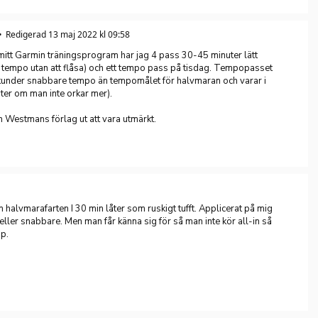
Redigerad 13 maj 2022 kl 09:58
mitt Garmin träningsprogram har jag 4 pass 30-45 minuter lätt
t tempo utan att flåsa) och ett tempo pass på tisdag. Tempopasset
kunder snabbare tempo än tempomålet för halvmaran och varar i
ter om man inte orkar mer).
 Westmans förlag ut att vara utmärkt.
halvmarafarten I 30 min låter som ruskigt tufft. Applicerat på mig
 eller snabbare. Men man får känna sig för så man inte kör all-in så
pp.