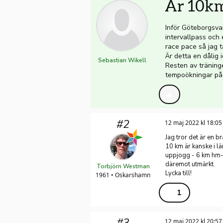
Är 10km
Inför Göteborgsvar
intervallpass och 
race pace så jag 
Är detta en dålig
Sebastian Wikell
Resten av träning
tempoökningar på
#2
12 maj 2022 kl 18:05
Jag tror det är en b
10 km är kanske i l
uppjogg - 6 km hm-fa
däremot utmärkt.
Torbjörn Westman
Lycka till!
1961 • Oskarshamn
1
#3
12 maj 2022 kl 20:57