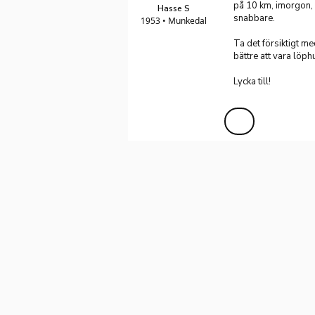
på 10 km, imorgon, s
Hasse S
snabbare.
1953 • Munkedal
Ta det försiktigt 
bättre att vara löph
Lycka till!