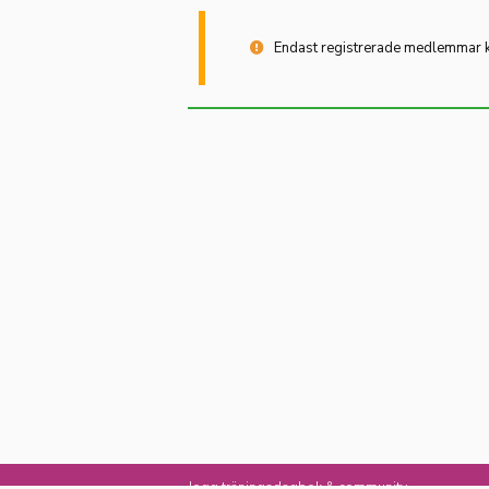
Endast registrerade medlemmar ka
Jogg träningsdagbok & community