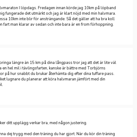
alvmaraton I löpdags. Fredagen innan körde jag 10km på löpband
 mig fungerade det utmärkt och jag är klart nöjd med min halvmara.
dessa 10km inte blir för ansträngande. Så det gäller att ha bra koll
en fart man klarar av sedan och inte bara är en from förhoppning.
ringa längre än 15 km på dina långpass tror jag att det är lite väl
ra en hel mil i tävlingsfarten, kanske är bättre med Torbjörns
or på hur snabbt du brukar återhämta dig efter dina tuffare pass.
ket lugnare du planerar att köra halvmaran jämfört med din
l.
cker ditt upplägg verkar bra, med någon justering.
nna dej trygg med den träning du har gjort. När du kör din träning