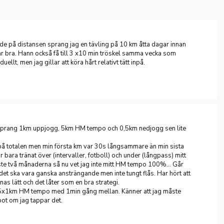
sade på distansen sprang jag en tävling på 10 km åtta dagar innan
var bra. Hann också få till 3 x10 min tröskel samma vecka som
uellt, men jag gillar att köra hårt relativt tätt inpå.
! Sprang 1km uppjogg, 5km HM tempo och 0,5km nedjogg sen lite
på totalen men min första km var 30s långsammare än min sista
ar bara tränat över (intervaller, fotboll) och under (långpass) mitt
e två månaderna så nu vet jag inte mitt HM tempo 100%... Går
det ska vara ganska ansträngande men inte tungt flås. Har hört att
nas lätt och det låter som en bra strategi.
 5x1km HM tempo med 1min gång mellan. Känner att jag måste
pot om jag tappar det.