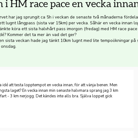
 i HM race pace en vecka innan 
vet har jag sprungit ca 5h i veckan de senaste två månaderna fördelat
ett lugnt långpass (sista var 15km) per vecka. Såhär en vecka innan lopp
tänkte köra ett sista halvhårt pass imorgon (fredag) med HM race pace
 idé? Kommer det ta mer än vad det ger?
en sista veckan hade jag tänkt 10km lugnt med lite tempoökningar p
 onsdag.
ra idé att testa lopptempot en vecka innan, för att vänja benen. Men
ängsta laget? En vecka innan min senaste halvmara sprang jag 3 km
rt - 3 km nerjogg. Det kändes inte alls bra. Själva loppet gick