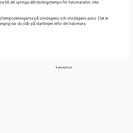
e till att springa ditt tävlingstempo för halvmaraton, inte
med tempoökningarna på söndagens och onsdagens pass. Det är
ungrig när du står på startlinjen inför din halvmara.
annons