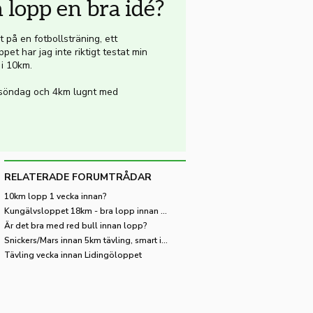
lopp en bra idé?
 på en fotbollsträning, ett
et har jag inte riktigt testat min
 i 10km.
å söndag och 4km lugnt med
RELATERADE FORUMTRÅDAR
10km lopp 1 vecka innan?
Kungälvsloppet 18km - bra lopp innan Gbg-Varvet?
Är det bra med red bull innan lopp?
Snickers/Mars innan 5km tävling, smart idé?
Tävling vecka innan Lidingöloppet