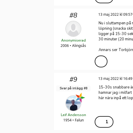
#8
13 maj 2022 kl 09:57
Nu i sluttampen på 
löpning (snacka ski
ligger på 15-30 se
30 minuter (20 minu
Anonymiserad
2006 • Alingsås
Annars ser Torbjörn
#9
13 maj 2022 kl 16:49
15-30s snabbare än 
Svar på inlägg #8
hamnar jag i milfart
här nära inpå ett lo
Leif Andersson
1954 • Falun
1