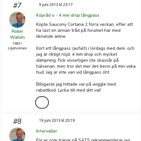
#7
9 juni 2013 kl 23:17
Köpråd o - 4 mm drop långpass
Köpte Saucony Cortana 2 förra veckan, efter att
ha läst en annan tråd på forumet här med
Robin
liknande ämne.
Wallén
1983 •
Kört ett långpass (asfalt) i lördags med dem, och
Liljeholmen
jag är riktigt nöjd. 4 mm drop och mycket
dämpning. Fick visserligen lite skavsår på
hälsenan, men tror det mer det beror på min veka
hud. Jag är inte van vid långpass öht.
Billigaste jag hittade var på wiggle med
rabattkod. Lycka till med ditt val!
#8
19 juni 2013 kl 20:19
Intervaller
För er som tränar på SATS rekommenderar jag