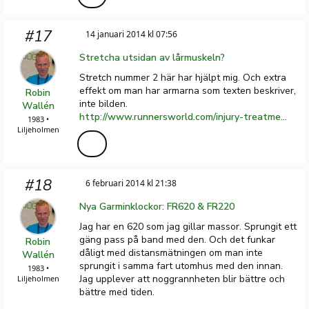
#17
14 januari 2014 kl 07:56
Stretcha utsidan av lårmuskeln?
Stretch nummer 2 här har hjälpt mig. Och extra
effekt om man har armarna som texten beskriver,
Robin
inte bilden.
Wallén
http://www.runnersworld.com/injury-treatment/stretching-and-strengthening-exercises-iliotibial-band-syndrome
1983 •
Liljeholmen
#18
6 februari 2014 kl 21:38
Nya Garminklockor: FR620 & FR220
Jag har en 620 som jag gillar massor. Sprungit ett
gäng pass på band med den. Och det funkar
Robin
dåligt med distansmätningen om man inte
Wallén
sprungit i samma fart utomhus med den innan.
1983 •
Jag upplever att noggrannheten blir bättre och
Liljeholmen
bättre med tiden.