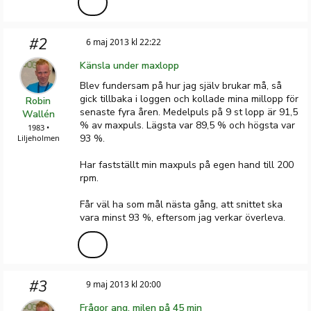
#2
6 maj 2013 kl 22:22
Känsla under maxlopp
Blev fundersam på hur jag själv brukar må, så
gick tillbaka i loggen och kollade mina millopp för
Robin
senaste fyra åren. Medelpuls på 9 st lopp är 91,5
Wallén
% av maxpuls. Lägsta var 89,5 % och högsta var
1983 •
93 %.
Liljeholmen
Har fastställt min maxpuls på egen hand till 200
rpm.
Får väl ha som mål nästa gång, att snittet ska
vara minst 93 %, eftersom jag verkar överleva.
#3
9 maj 2013 kl 20:00
Frågor ang. milen på 45 min