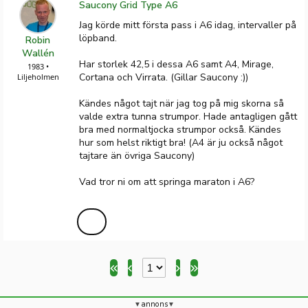
Saucony Grid Type A6
Jag körde mitt första pass i A6 idag, intervaller på
löpband.
Robin
Wallén
Har storlek 42,5 i dessa A6 samt A4, Mirage,
1983 •
Cortana och Virrata. (Gillar Saucony :))
Liljeholmen
Kändes något tajt när jag tog på mig skorna så
valde extra tunna strumpor. Hade antagligen gått
bra med normaltjocka strumpor också. Kändes
hur som helst riktigt bra! (A4 är ju också något
tajtare än övriga Saucony)
Vad tror ni om att springa maraton i A6?
annons