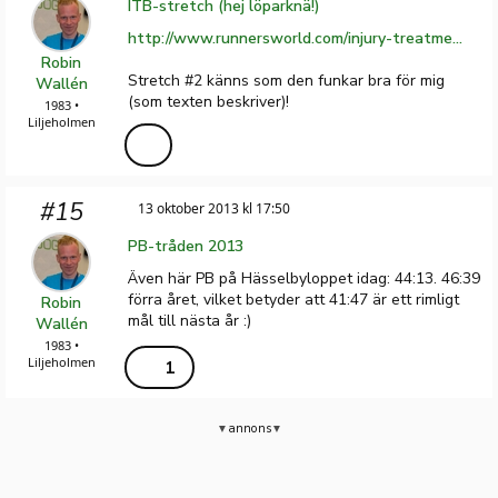
ITB-stretch (hej löparknä!)
http://www.runnersworld.com/injury-treatment/stretching-and-strengthening-exercises-iliotibial-band-syndrome
Robin
Stretch #2 känns som den funkar bra för mig
Wallén
(som texten beskriver)!
1983 •
Liljeholmen
#15
13 oktober 2013 kl 17:50
PB-tråden 2013
Även här PB på Hässelbyloppet idag: 44:13. 46:39
förra året, vilket betyder att 41:47 är ett rimligt
Robin
mål till nästa år :)
Wallén
1983 •
Liljeholmen
1
annons