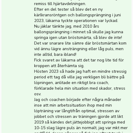
remiss till hjärtavdelningen.
Efter en del tester så blev det en ny
kärlkransröntgen och ballongsprängning i juni
2023, läkarna tyckte operationen var lyckad.
Nu jäklar tänkte jag, med 2010 års
ballongsprängning i minnet så skulle jag kunna
springa igen utan bröstsmärta, så blev de inte!
Det var snarare lite sämre där bröstsmärtan kom
vid ännu lägre ansträngning eller låg puls, men
inte alltid, bara ibland!
Fick svaret av läkarna att det tar nog lite tid för
kroppen att återhämta sig.
Hösten 2023 så hade jag haft en mindre stressig
period ett tag då ville jag verkligen bli bättre på
löpningen, anlitade en riktigt bra coach,
förklarade hela min situation med skador, stress
osv.
Jag och coachen började efter några månader
inse att min arbetssituation ihop med min
löpträning var långtifrån optimal, stressen av
jobbet och stressen av träningen gjorde att likt
2019 så kändes det jättejobbigt att springa med
10-15 slag lägre puls än normalt, jag var mkt mer