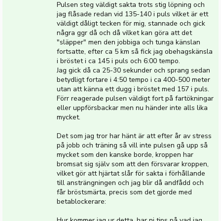
Pulsen steg väldigt sakta trots stig löpning och
jag flåsade redan vid 135-140 i puls vilket är ett
väldigt dåligt tecken för mig, stannade och gick
några ggr då och då vilket kan göra att det
"släpper" men den jobbiga och tunga känslan
fortsatte, efter ca 5 km så fick jag obehagskänsla
i bröstet i ca 145 i puls och 6:00 tempo.
Jag gick då ca 25-30 sekunder och sprang sedan
betydligt fortare i 4:50 tempo i ca 400-500 meter
utan att känna ett dugg i bröstet med 157 i puls.
Förr reagerade pulsen väldigt fort på fartökningar
eller uppförsbackar men nu händer inte alls lika
mycket.
Det som jag tror har hänt är att efter år av stress
på jobb och träning så vill inte pulsen gå upp så
mycket som den kanske borde, kroppen har
bromsat sig själv som att den försvarar kroppen,
vilket gör att hjärtat slår för sakta i förhållande
till ansträngningen och jag blir då andfådd och
får bröstsmärta, precis som det gjorde med
betablockerare:
Hur kommer jag ur detta, har ni tips på vad jag