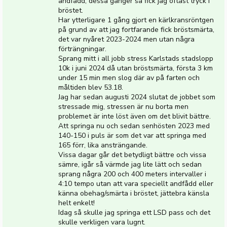
andfådd, dessa gånger så fick jag oftast tryck i
bröstet.
Har ytterligare 1 gång gjort en kärlkransröntgen
på grund av att jag fortfarande fick bröstsmärta,
det var nyåret 2023-2024 men utan några
förträngningar.
Sprang mitt i all jobb stress Karlstads stadslopp
10k i juni 2024 då utan bröstsmärta, första 3 km
under 15 min men slog där av på farten och
måltiden blev 53.18.
Jag har sedan augusti 2024 slutat de jobbet som
stressade mig, stressen är nu borta men
problemet är inte löst även om det blivit bättre.
Att springa nu och sedan senhösten 2023 med
140-150 i puls är som det var att springa med
165 förr, lika ansträngande.
Vissa dagar går det betydligt bättre och vissa
sämre, igår så värmde jag lite lätt och sedan
sprang några 200 och 400 meters intervaller i
4:10 tempo utan att vara speciellt andfådd eller
känna obehag/smärta i bröstet, jättebra känsla
helt enkelt!
Idag så skulle jag springa ett LSD pass och det
skulle verkligen vara lugnt.