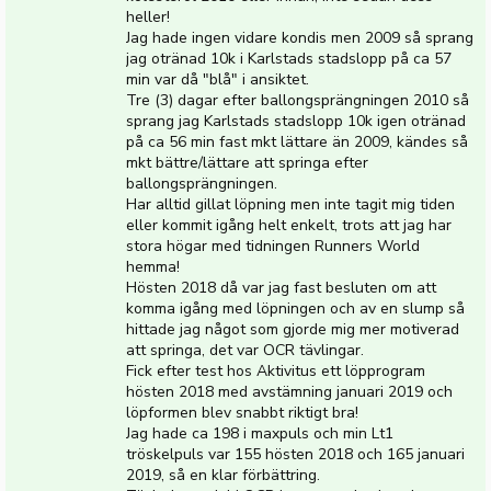
heller!
Jag hade ingen vidare kondis men 2009 så sprang
jag otränad 10k i Karlstads stadslopp på ca 57
min var då "blå" i ansiktet.
Tre (3) dagar efter ballongsprängningen 2010 så
sprang jag Karlstads stadslopp 10k igen otränad
på ca 56 min fast mkt lättare än 2009, kändes så
mkt bättre/lättare att springa efter
ballongsprängningen.
Har alltid gillat löpning men inte tagit mig tiden
eller kommit igång helt enkelt, trots att jag har
stora högar med tidningen Runners World
hemma!
Hösten 2018 då var jag fast besluten om att
komma igång med löpningen och av en slump så
hittade jag något som gjorde mig mer motiverad
att springa, det var OCR tävlingar.
Fick efter test hos Aktivitus ett löpprogram
hösten 2018 med avstämning januari 2019 och
löpformen blev snabbt riktigt bra!
Jag hade ca 198 i maxpuls och min Lt1
tröskelpuls var 155 hösten 2018 och 165 januari
2019, så en klar förbättring.