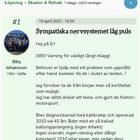
Löpning
Skador & Rehab
•
7 inlägg
•
1623 visningar
#1
19 april 2025 - 16:50
Sympatiska nervsystemet låg puls
Hej på Er!
OBS! Varning för väldigt långt inlägg!
Billy
Johansson
Behöver er hjälp med ett problem som uppstått
efter hand, kommer till de i slutet av texten...!
1965 • Säffle
Jag försöker ta de från början men så kortfattat
som möjligt...
Jag har alltid älskat att tävla, och gjort de främst i
motorsport.
Blev diagnostiserad med kärlkramp och opererad
2010 vid 45 års ålder med en så kallad
ballongsprängning (ingen infarkt).
Ingen övervikt, ingen rökning eller dåligt
kolesterol 2010 eller innan, inte sedan dess