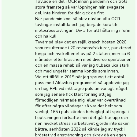
Tävlade en del i OCR innan pandemin och trots
stora framsteg så var löpningen min svagaste
del, inte hindren för där gick de fint.
När pandemin kom så blev nästan alla OCR
tävlingar inställda och jag började köra lite
motocrosstävlingar i Div 3 för att hålla mig i form
och ha kul!
Tyvärr så blev det en rejäl krasch hösten 2020
som resulterade i 20 revbensfrakturer, punkterad
lunga och nyckelbenet av på 2 ställen, men ca 6
månader efter kraschen med diverse operationer
och en massa rehab så var jag tillbaka lika stark
och med ungefär samma kondis som innan.
Vid ett tillfälle 2019 när jag sprungit ett antal
pass med Aktivitus programmet så upplevde jag
en hög RPE vid mkt lägre puls än vanligt, något
som jag senare fick klart för mig att jag
förmodligen närmade mig, eller var övertränad,
för efter några vilodagar så var det helt som
vanligt, 165 i puls kändes behagligt att springa i.
Löpträningen fortsatte men det går lite upp och
ner, mycket stress i arbetslivet gjorde inte saken
bättre, senhösten 2022 så kände jag av tryck i
bröstet vid ansträngning och skrev då en egen