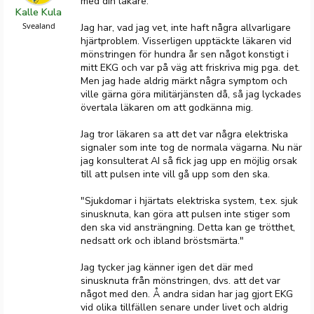
med din läkare.
Kalle Kula
Svealand
Jag har, vad jag vet, inte haft några allvarligare
hjärtproblem. Visserligen upptäckte läkaren vid
mönstringen för hundra år sen något konstigt i
mitt EKG och var på väg att friskriva mig pga. det.
Men jag hade aldrig märkt några symptom och
ville gärna göra militärjänsten då, så jag lyckades
övertala läkaren om att godkänna mig.
Jag tror läkaren sa att det var några elektriska
signaler som inte tog de normala vägarna. Nu när
jag konsulterat AI så fick jag upp en möjlig orsak
till att pulsen inte vill gå upp som den ska.
"Sjukdomar i hjärtats elektriska system, t.ex. sjuk
sinusknuta, kan göra att pulsen inte stiger som
den ska vid ansträngning. Detta kan ge trötthet,
nedsatt ork och ibland bröstsmärta."
Jag tycker jag känner igen det där med
sinusknuta från mönstringen, dvs. att det var
något med den. Å andra sidan har jag gjort EKG
vid olika tillfällen senare under livet och aldrig