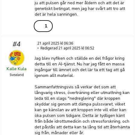
ju att pulsen går ned mer åldern och att det är
genetiskt betingat, men jag har svårt att tro att
det är hela sanningen.
1
#4
21 april 2025 kl 06:36
Redigerad 21 april 2025 kl 06:52
Jag blev nyfiken och ställde en del frågor kring
detta till en AI-tjänst. Nu har jag fått en massa
Kalle Kula
ingångar till ämnet och det lär ta ett tag att gå
Svealand
igenom allt material.
Sammanfattningsvis så verkar det som att
långvarig stress, överträning eller utmattning kan
leda till en slags "nedreglering" där kroppen
skyddar sig genom att dämpa pulssvaret, vilket
kan ge känslan av att kroppen inte vill eller kan
öka pulsen som tidigare. Detta är tydligen känt
från både idrottsmedicin och stressforskning, och
det påstås att detta kan ta lång tid att återhämta
sig från, månader eller år.