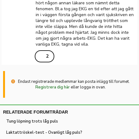
hört någon annan läkare som nämnt detta
fenomen. Bl.a tog jag EKG en tid efter att jag gått
in i väggen första gången och varit sjukskriven en
längre tid och upplevde långvarig trötthet som
inte ville släppa. Men då kunde de inte hitta
något problem med hjärtat. Jag minns dock inte
om jag gjort några arbets-EKG. Det kan ha varit
vanliga EKG, tagna vid vila.
2
Endast registrerade medlemmar kan posta inlägg till forumet.
Registrera dig här
eller logga in ovan.
RELATERADE FORUMTRÅDAR
Tung löpning trots låg puls
Laktattröskel-test - Ovanligt låg puls?