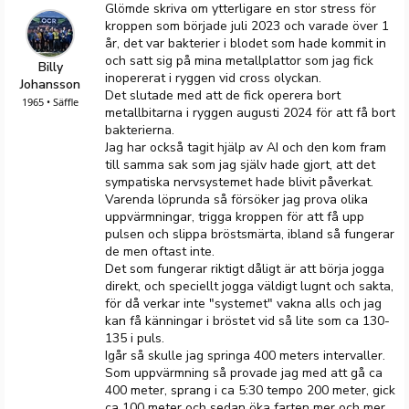
Glömde skriva om ytterligare en stor stress för
kroppen som började juli 2023 och varade över 1
år, det var bakterier i blodet som hade kommit in
och satt sig på mina metallplattor som jag fick
Billy
inopererat i ryggen vid cross olyckan.
Johansson
Det slutade med att de fick operera bort
1965 • Säffle
metallbitarna i ryggen augusti 2024 för att få bort
bakterierna.
Jag har också tagit hjälp av AI och den kom fram
till samma sak som jag själv hade gjort, att det
sympatiska nervsystemet hade blivit påverkat.
Varenda löprunda så försöker jag prova olika
uppvärmningar, trigga kroppen för att få upp
pulsen och slippa bröstsmärta, ibland så fungerar
de men oftast inte.
Det som fungerar riktigt dåligt är att börja jogga
direkt, och speciellt jogga väldigt lugnt och sakta,
för då verkar inte "systemet" vakna alls och jag
kan få känningar i bröstet vid så lite som ca 130-
135 i puls.
Igår så skulle jag springa 400 meters intervaller.
Som uppvärmning så provade jag med att gå ca
400 meter, sprang i ca 5:30 tempo 200 meter, gick
ca 100 meter och sedan öka farten mer och mer