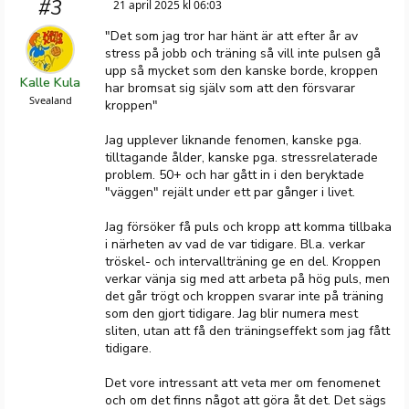
#3
21 april 2025 kl 06:03
"Det som jag tror har hänt är att efter år av
stress på jobb och träning så vill inte pulsen gå
upp så mycket som den kanske borde, kroppen
Kalle Kula
har bromsat sig själv som att den försvarar
Svealand
kroppen"
Jag upplever liknande fenomen, kanske pga.
tilltagande ålder, kanske pga. stressrelaterade
problem. 50+ och har gått in i den beryktade
"väggen" rejält under ett par gånger i livet.
Jag försöker få puls och kropp att komma tillbaka
i närheten av vad de var tidigare. Bl.a. verkar
tröskel- och intervallträning ge en del. Kroppen
verkar vänja sig med att arbeta på hög puls, men
det går trögt och kroppen svarar inte på träning
som den gjort tidigare. Jag blir numera mest
sliten, utan att få den träningseffekt som jag fått
tidigare.
Det vore intressant att veta mer om fenomenet
och om det finns något att göra åt det. Det sägs