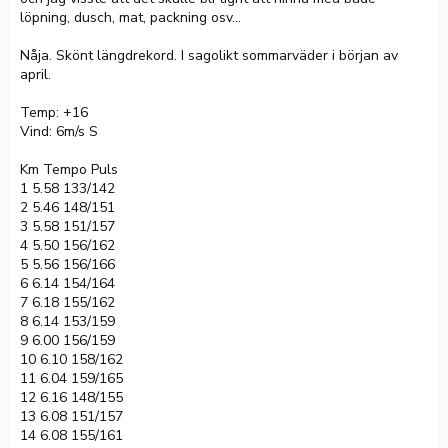
löpning, dusch, mat, packning osv...
Nåja. Skönt längdrekord. I sagolikt sommarväder i början av
april.
Temp: +16
Vind: 6m/s S
Km Tempo Puls
1 5.58 133/142
2 5.46 148/151
3 5.58 151/157
4 5.50 156/162
5 5.56 156/166
6 6.14 154/164
7 6.18 155/162
8 6.14 153/159
9 6.00 156/159
10 6.10 158/162
11 6.04 159/165
12 6.16 148/155
13 6.08 151/157
14 6.08 155/161