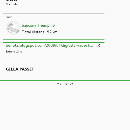
Maxpuls
Skor
Saucony Triumph 6
Total distans:
92 km
Länken
benets.blogspot.com/2009/04/digitalt-vader.html
öppnas
Extern länk
i
ny
flik
GILLA PASSET
annons