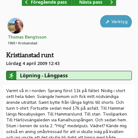
Föregående pass
Nästa pass
Verktyg
Thomas Bengtsson
1969 • Kristianstad
Kristianstad runt
Lördag 4 april 2009 12:43
Löpning - Långpass
Varmt så in i norden. Sprang först 11k på fältet. Nödig i stort
sett hela tiden. Svängde hemom och fick mitt nödvändiga
ärende uträttat. Samt bytte från långa tights till shorts. Och
tunn t-shirt. Fortsatte sedan med 17k på asfalt. Till Hammar
längs Nosabyvägen. Till Hammarslund. Till stan. Tivoliparken.
Till Härlövsängaleden via Kanalhusspången. Och sedan hem.
Stum i benen de sista 2. "Hög" medelpuls. Vädret? Kände mig
också en aning småstressad för att vi skulle iväg på kvällen
och jag visste att det skulle bli tight att hinna med både