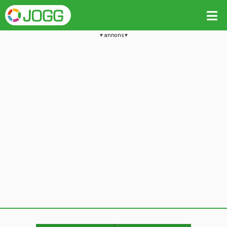
annons
Jämför passet med liknande
Kopiera till
Beräkna tider i Löparkalkylatorn
Vill du radera detta träningspass?
Kopiera extra data
Ja, radera passet
Nej, avbryt
Kopiera
Avbryt