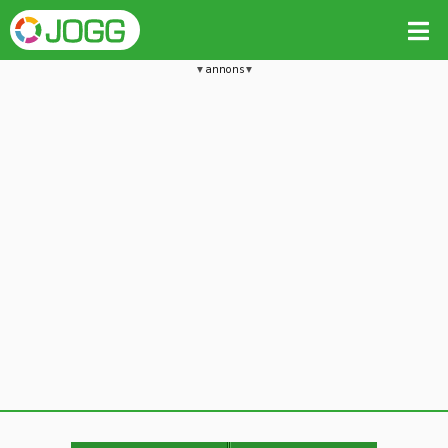
annons
Jämför passet med liknande
Kopiera till
Beräkna tider i Löparkalkylatorn
Vill du radera detta träningspass?
Kopiera extra data
Ja, radera passet
Nej, avbryt
Kopiera
Avbryt