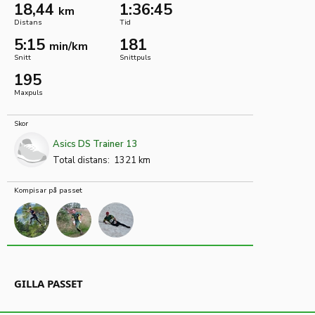
18,44
1:36:45
km
Distans
Tid
5:15
181
min/km
Snitt
Snittpuls
195
Maxpuls
Skor
Asics DS Trainer 13
Total distans:
1321 km
Kompisar på passet
GILLA PASSET