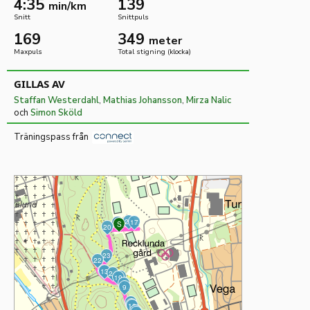
4:35
139
min/km
Snitt
Snittpuls
169
349
meter
Maxpuls
Total stigning (klocka)
GILLAS AV
Staffan Westerdahl
,
Mathias Johansson
,
Mirza Nalic
och
Simon Sköld
Träningspass från
26
17
27
M
S
20
23
22
13
2
24
4
19
15
9
8
11
16