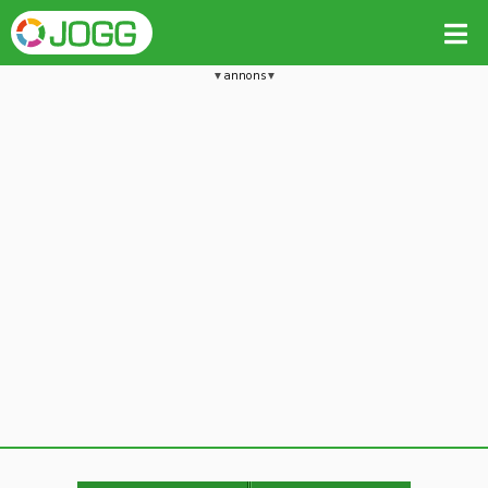
annons
Jämför passet med liknande
Kopiera till
Vill du radera detta träningspass?
Kopiera extra data
Ja, radera passet
Nej, avbryt
Kopiera
Avbryt