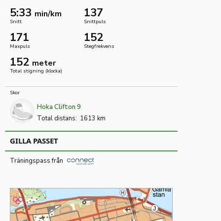
5:33
137
min/km
Snitt
Snittpuls
171
152
Maxpuls
Stegfrekvens
152
meter
Total stigning (klocka)
Skor
Hoka Clifton 9
Total distans:
1613 km
GILLA PASSET
Träningspass från