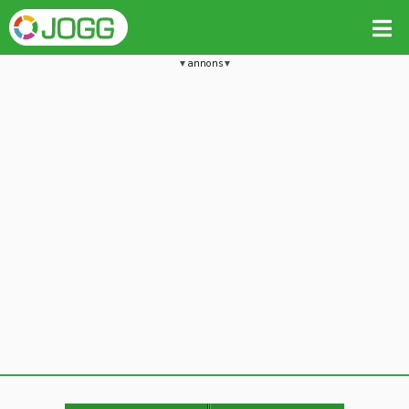
annons
Jämför passet med liknande
Kopiera till
Beräkna tider i Löparkalkylatorn
Vill du radera detta träningspass?
Kopiera extra data
Ja, radera passet
Nej, avbryt
Kopiera
Avbryt