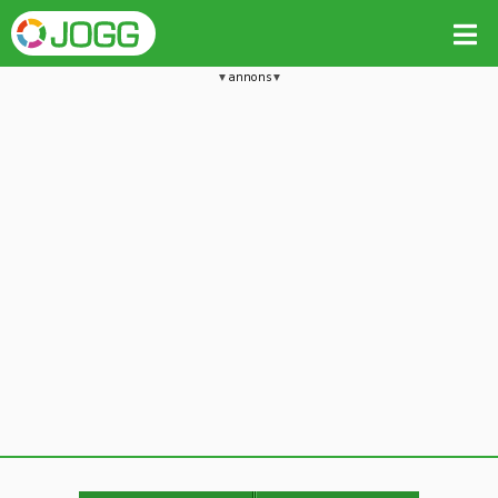
annons
Jämför passet med liknande
Kopiera till
Beräkna tider i Löparkalkylatorn
Vill du radera detta träningspass?
Kopiera extra data
Ja, radera passet
Nej, avbryt
Kopiera
Avbryt